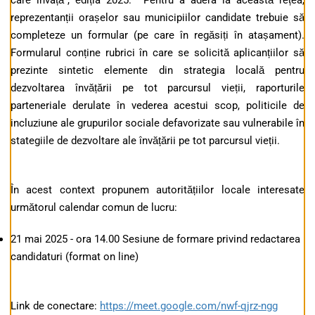
care învață”, ediția 2025. Pentru a adera la această rețea,
reprezentanții orașelor sau municipiilor candidate trebuie să
completeze un formular (pe care în regăsiți în atașament).
Formularul conține rubrici în care se solicită aplicanțiilor să
prezinte sintetic elemente din strategia locală pentru
dezvoltarea învățării pe tot parcursul vieții, raporturile
parteneriale derulate în vederea acestui scop, politicile de
incluziune ale grupurilor sociale defavorizate sau vulnerabile în
stategiile de dezvoltare ale învățării pe tot parcursul vieții.
În acest context propunem autoritățiilor locale interesate
următorul calendar comun de lucru:
21 mai 2025 - ora 14.00 Sesiune de formare privind redactarea
candidaturi (format on line)
Link de conectare:
https://meet.google.com/nwf-qjrz-ngg