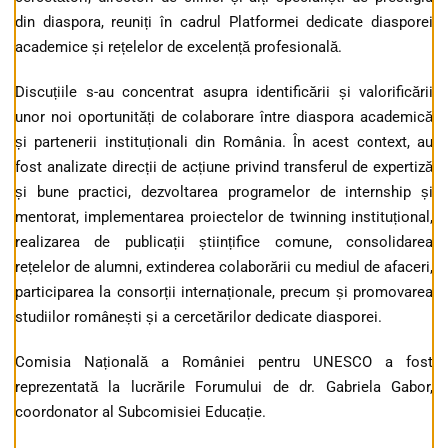
din diaspora, reuniți în cadrul Platformei dedicate diasporei
academice și rețelelor de excelență profesională.
Discuțiile s-au concentrat asupra identificării și valorificării
unor noi oportunități de colaborare între diaspora academică
și partenerii instituționali din România. În acest context, au
fost analizate direcții de acțiune privind transferul de expertiză
și bune practici, dezvoltarea programelor de internship și
mentorat, implementarea proiectelor de twinning instituțional,
realizarea de publicații științifice comune, consolidarea
rețelelor de alumni, extinderea colaborării cu mediul de afaceri,
participarea la consorții internaționale, precum și promovarea
studiilor românești și a cercetărilor dedicate diasporei.
Comisia Națională a României pentru UNESCO a fost
reprezentată la lucrările Forumului de dr. Gabriela Gabor,
coordonator al Subcomisiei Educație.