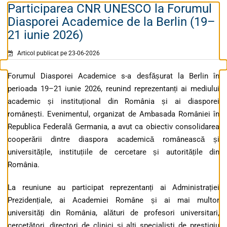
Participarea CNR UNESCO la Forumul
Diasporei Academice de la Berlin (19–
21 iunie 2026)
Articol publicat pe 23-06-2026
Forumul Diasporei Academice s-a desfășurat la Berlin în
perioada 19–21 iunie 2026, reunind reprezentanți ai mediului
academic și instituțional din România și ai diasporei
românești. Evenimentul, organizat de Ambasada României în
Republica Federală Germania, a avut ca obiectiv consolidarea
cooperării dintre diaspora academică românească și
universitățile, instituțiile de cercetare și autoritățile din
România.
La reuniune au participat reprezentanți ai Administrației
Prezidențiale, ai Academiei Române și ai mai multor
universități din România, alături de profesori universitari,
cercetători, directori de clinici și alți specialiști de prestigiu