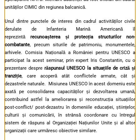
unităților CIMIC din regiunea balcanică.
Unul dintre punctele de interes din cadrul activităților civile
derulate de Infanteria Marină Americană îl
reprezintă
recunoașterea și protecția structurilor non-
combatante
, precum siturile de patrimoniu, monumentele,
arhivele. Comisia Națională a României pentru UNESCO a
participat la acest seminar, prin expert Iris Constantin, cu o
prezentare despre
răspunsul UNESCO la situațiile de criză și
tranziție
, care acoperă atât conflictele armate, cât și
dezastrele naturale. Misiunea UNESCO în acest domeniu este
axată pe consolidarea capacităților și dezvoltarea umană,
contribuind astfel la ameliorarea și reconstrucția situațiilor
post-conflict/ post-dezastru în domeniile educației, științelor,
culturii și comunicării, în strânsă coordonare cu întregul
sistem de răspuns al Organizației Națiunilor Unite și al altor
organizații care urmăresc obiective similare.