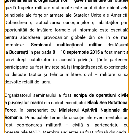
guvernamentale, organizații non – guvernamentale
din statele
gazdă trupelor militare staționate este unul dintre obiectivele
principale ale forțelor armate ale Statelor Unite ale Americii.
Dobândirea și actualizarea cunoștințelor și abilităților prin
oportunități de învățare formale și informale este esențială
pentru abordarea provocărilor globale din ce în ce mai
complexe.
Seminarul multinațional militar
desfășurat
la
București
în perioada
8 – 10 septembrie 2015
a fost menit a
servi drept catalizator în această privință. Țările partenere
participante au fost invitate să își împărtășească experiențele,
să discute tactici și tehnici militare, civil – militare și să
dezvolte relații de lucru.
Organizatorul seminarului a fost
echipa de operațiuni civile
a pușcașilor marini
din cadrul exercițiului
Black Sea Rotational
Force
, în parteneriat cu
Ministerul Apărării Naționale din
România
. Principalele teme de discuție ale evenimentului au
fost coordonarea militară – civilă și parteneriatul cu
operațiunile NATO. Membrii audienței au fost oficiali din cadrul