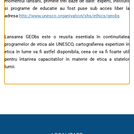
momentul lansarii, primele trei baze de date: experti, institutii
si programe de educatie au fost puse sub acces liber la
adresa:
http://www.unesco.organiyation/shs/ethics/geobs
Lansarea GEObs este o reusita esentiala în continuitatea
programelor de etica ale UNESCO, cartografierea expertizei în
etica în lume va fi astfel disponibila, ceea ce va fi foarte util
pentru întarirea capacitatilor în materie de etica a statelor
lumii.