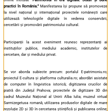
online intitulat
”Patrimoniul în era digitală. Studii și bune
practici în România.”
Manifestarea își propune să promoveze
la nivel național și internațional proiectele românești care
utilizează tehnologiile digitale în vederea conservării,
cercetării și promovării patrimoniului cultural.
Participanții la acest eveniment reunesc reprezentanți ai
instituțiilor publice, mediului academic, institutelor de
cercetare, dar și mediului privat.
Se vor aborda subiecte precum: portalul E-patrimoniu.ro;
proiectul E-cultura și platforma culturalia.ro; abordări asistate
de computer în lingvistica istorică; digitizarea crucilor de
piatră din Județul Prahova; proiectele de digitizare 3D din
cadrul Muzeului Național al Unirii Alba Iulia; muzeul virtual
Sarmizegetusa romană; utilizarea produselor digitale de mare
rezoluție 2D și 3D în cercetarea științifică și publicarea online;