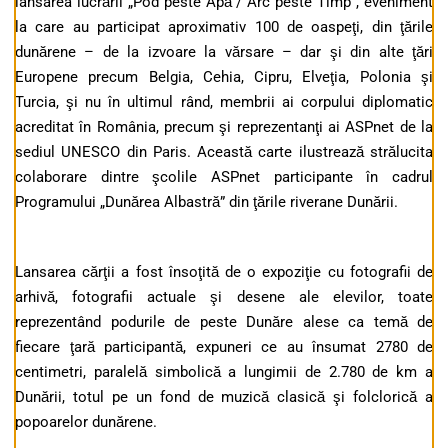
lansarea lucrării „Pod peste Apă / Arc peste Timp”, eveniment
la care au participat aproximativ 100 de oaspeţi, din ţările
dunărene – de la izvoare la vărsare – dar şi din alte ţări
Europene precum Belgia, Cehia, Cipru, Elveţia, Polonia şi
Turcia, şi nu în ultimul rând, membrii ai corpului diplomatic
acreditat în România, precum şi reprezentanţi ai ASPnet de la
sediul UNESCO din Paris. Această carte ilustrează strălucita
colaborare dintre şcolile ASPnet participante în cadrul
Programului „Dunărea Albastră” din ţările riverane Dunării.
Lansarea cărţii a fost însoţită de o expoziţie cu fotografii de
arhivă, fotografii actuale şi desene ale elevilor, toate
reprezentând podurile de peste Dunăre alese ca temă de
fiecare ţară participantă, expuneri ce au însumat 2780 de
centimetri, paralelă simbolică a lungimii de 2.780 de km a
Dunării, totul pe un fond de muzică clasică şi folclorică a
popoarelor dunărene.