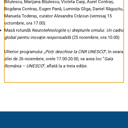
Bitulescu, Marijana Bițulescu, Violeta Carp, Aurel Contraș,
Bogdana Contraș, Eugen Pană, Luminița Gliga, Daniel Răgușitu,
Manuela Toderaș, curator Alexandra Crăciun (vernisaj 15
octombrie, ora 17.00).
Masă rotundă
Neurotehnologiile și drepturile omului. Un cadru
global pentru inovație responsabilă
(25 noiembrie, ora 10.00)
Ulterior programului „
Porți deschise la CNR UNESCO
”, în seara
zilei de 26 noiembrie, orele 17.00-20.00, va avea loc “
Gala
România – UNESCO
”, aflată la a treia ediție.