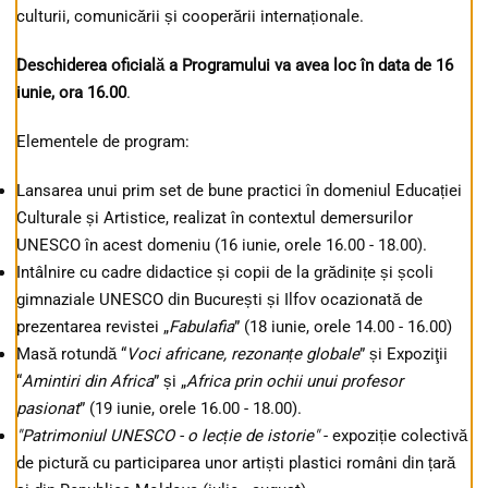
culturii, comunicării și cooperării internaționale.
Deschiderea oficială a Programului va avea loc în data de 16
iunie, ora 16.00
.
Elementele de program:
Lansarea unui prim set de bune practici în domeniul Educației
Culturale și Artistice, realizat în contextul demersurilor
UNESCO în acest domeniu (16 iunie, orele 16.00 - 18.00).
Intâlnire cu cadre didactice și copii de la grădinițe și școli
gimnaziale UNESCO din București și Ilfov ocazionată de
prezentarea revistei „
Fabulafia
” (18 iunie, orele 14.00 - 16.00)
Masă rotundă “
Voci africane, rezonanțe globale
” și Expoziţii
“
Amintiri din Africa
” și „
Africa prin ochii unui profesor
pasionat
” (19 iunie, orele 16.00 - 18.00).
"Patrimoniul UNESCO - o lecție de istorie"
- expoziție colectivă
de pictură cu participarea unor artiști plastici români din țară