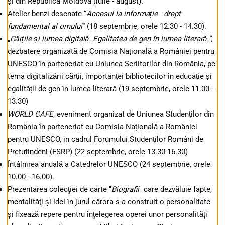
și din Republica Moldova (iulie - august).
Atelier benzi desenate “
Accesul la informație - drept
fundamental al omului
” (18 septembrie, orele 12.30 - 14.30).
„
Cărțile și lumea digitală. Egalitatea de gen în lumea literară.”,
dezbatere organizată de Comisia Națională a României pentru
UNESCO în parteneriat cu Uniunea Scriitorilor din România, pe
tema digitalizării cărții, importanței bibliotecilor în educație și
egalității de gen în lumea literară (19 septembrie, orele 11.00 -
13.30)
WORLD CAFE
, eveniment organizat de Uniunea Studenților din
România în parteneriat cu Comisia Națională a României
pentru UNESCO, in cadrul Forumului Studenților Români de
Pretutindeni (FSRP) (22 septembrie, orele 13.30-16.30)
Întâlnirea anuală a Catedrelor UNESCO (24 septembrie, orele
10.00 - 16.00).
Prezentarea colecţiei de carte "
Biografii
" care dezvăluie fapte,
mentalităţi şi idei în jurul cărora s-a construit o personalitate
şi fixează repere pentru înţelegerea operei unor personalităţi