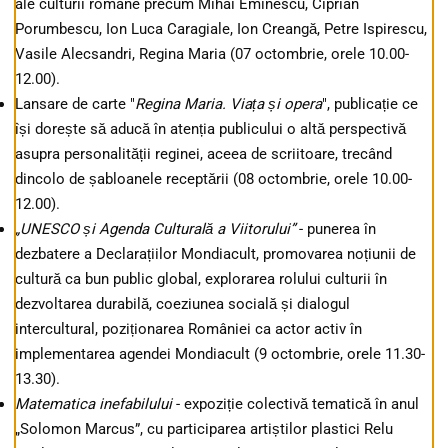
ale culturii române precum Mihai Eminescu, Ciprian
Porumbescu, Ion Luca Caragiale, Ion Creangă, Petre Ispirescu,
Vasile Alecsandri, Regina Maria (07 octombrie, orele 10.00-
12.00).
Lansare de carte "
Regina Maria. Viața și opera
", publicație ce
își dorește să aducă în atenția publicului o altă perspectivă
asupra personalității reginei, aceea de scriitoare, trecând
dincolo de șabloanele receptării (08 octombrie, orele 10.00-
12.00).
„UNESCO și Agenda Culturală a Viitorului”
- punerea în
dezbatere a Declarațiilor Mondiacult, promovarea noțiunii de
cultură ca bun public global, explorarea rolului culturii în
dezvoltarea durabilă, coeziunea socială și dialogul
intercultural, poziționarea României ca actor activ în
implementarea agendei Mondiacult (9 octombrie, orele 11.30-
13.30).
Matematica inefabilului
- expoziție colectivă tematică în anul
„Solomon Marcus”, cu participarea artiștilor plastici Relu