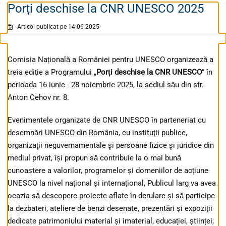
Porți deschise la CNR UNESCO 2025
Articol publicat pe 14-06-2025
Comisia Națională a României pentru UNESCO organizează a
treia ediție a Programului „
Porți deschise la CNR UNESCO
” în
perioada 16 iunie - 28 noiembrie 2025, la sediul său din str.
Anton Cehov nr. 8.
Evenimentele organizate de CNR UNESCO în parteneriat cu
desemnări UNESCO din România, cu instituţii publice,
organizaţii neguvernamentale şi persoane fizice şi juridice din
mediul privat, își propun să contribuie la o mai bună
cunoaștere a valorilor, programelor și domeniilor de acțiune
UNESCO la nivel național și internațional, Publicul larg va avea
ocazia să descopere proiecte aflate în derulare și să participe
la dezbateri, ateliere de benzi desenate, prezentări și expoziții
dedicate patrimoniului material și imaterial, educației, științei,