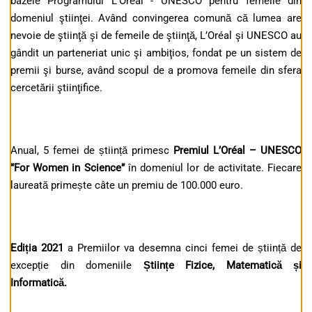
bazele Programului L’Oréal - UNESCO pentru femeile din
domeniul ştiinţei. Având convingerea comună că lumea are
nevoie de ştiinţă şi de femeile de ştiinţă, L’Oréal şi UNESCO au
gândit un parteneriat unic şi ambiţios, fondat pe un sistem de
premii şi burse, având scopul de a promova femeile din sfera
cercetării ştiinţifice.
Anual, 5 femei de știință primesc
Premiul L’Oréal – UNESCO
”For Women in Science”
în domeniul lor de activitate. Fiecare
laureată primește câte un premiu de 100.000 euro.
Ediția 2021
a Premiilor va desemna cinci femei de știință de
excepție din domeniile
Științe Fizice, Matematică și
Informatică.