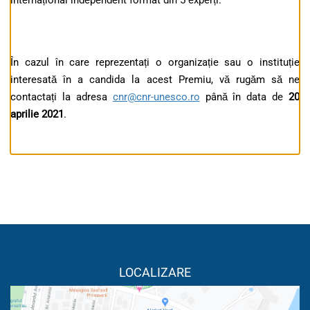
internațional independent format din 5 experți.
În cazul în care reprezentați o organizație sau o instituție
interesată în a candida la acest Premiu, vă rugăm să ne
contactați la adresa
cnr@cnr-unesco.ro
până în data de
20
aprilie 20
21
.
LOCALIZARE