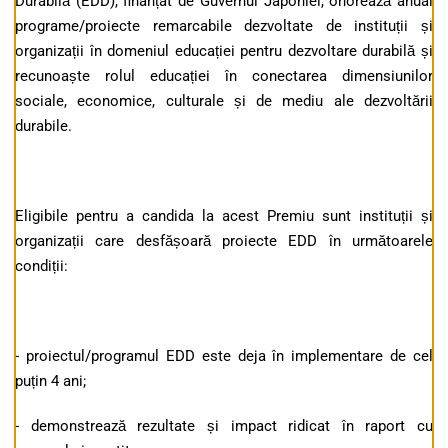
Durabilă (EDD), finanțat de Guvernul Japoniei, onorează anual
programe/proiecte remarcabile dezvoltate de instituții și
organizații în domeniul educației pentru dezvoltare durabilă și
recunoaște rolul educației în conectarea dimensiunilor
sociale, economice, culturale și de mediu ale dezvoltării
durabile.
Eligibile pentru a candida la acest Premiu sunt instituții și
organizații care desfășoară proiecte EDD în următoarele
condiții:
- proiectul/programul EDD este deja în implementare de cel
puțin 4 ani;
- demonstrează rezultate și impact ridicat în raport cu