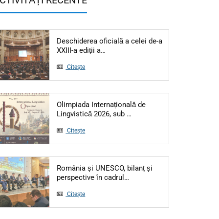
Deschiderea oficială a celei de-a
Articol: Deschiderea oficială a cele
XXIII-a ediții a…
Citește
Olimpiada Internațională de
Articol: Olimpiada Interna
Lingvistică 2026, sub …
Citește
România și UNESCO, bilanț și
Articol: România și UNESCO,
perspective în cadrul…
Citește