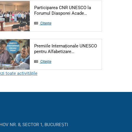
Participarea CNR UNESCO la
Articol: Participarea 
Forumul Diasporei Acade…
Citește
Premiile Internaționale UNESCO
Articol: Premiile Internațion
pentru Alfabetizare…
Citește
zi toate activitățile
HOV NR. 8, SECTOR 1, BUCUREȘTI