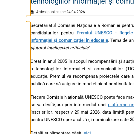
tehnologiilor informației și comu
Articol publicat pe 24-04-2026
Secretariatul Comisiei Naționale a României pent
candidaturilor pentru
Premiul UNESCO - Regele H
informației și comunicației în educație
. Tema de an
ajutorul inteligenței artificiale
”.
Creat în anul 2005 în scopul recompensării și susține
a tehnologiilor informației și comunicațiilor (TI
educație, Premiul va recompensa proiectele care a
publică care să asigure în mod eficient continuitatea 
Fiecare Comisie Națională UNESCO poate face maxim
se va desfășura prin intermediul unei
platforme on
înscrierilor, respectiv 29 mai 2026, data limită pe
pentru UNESCO spre analiză și nominalizare este
2
Detalii suplimentare găsiți
aici
.