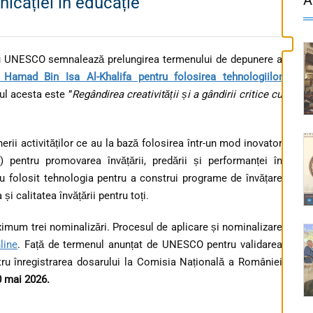
nicației în educație
ru UNESCO semnalează prelungirea termenului de depunere a
amad Bin Isa Al-Khalifa pentru folosirea tehnologiilor
ul acesta este ”
Regândirea creativității și a gândirii critice cu
rii activităților ce au la bază folosirea într-un mod inovator
C) pentru promovarea învățării, predării și performanței în
u folosit tehnologia pentru a construi programe de învățare
și calitatea învățării pentru toți.
um trei nominalizări. Procesul de aplicare și nominalizare
line
. Față de termenul anunțat de UNESCO pentru validarea
ntru înregistrarea dosarului la Comisia Națională a României
0 mai 2026.