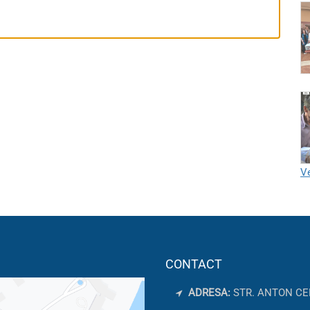
Ve
CONTACT
ADRESA:
STR. ANTON CE