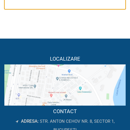
LOCALIZARE
CONTACT
ADRESA:
STR. ANTON CEHOV NR. 8, SECTOR 1,