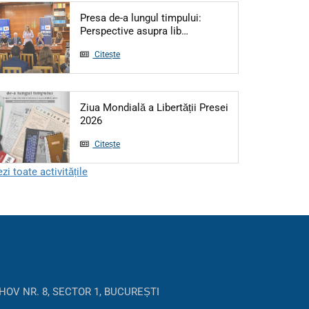
Presa de-a lungul timpului:
Articol: Presa de-a lungul 
Perspective asupra lib…
Citește
Ziua Mondială a Libertății Presei
Articol: Ziua Mondială a Libertății Presei 202
2026
Citește
zi toate activitățile
HOV NR. 8, SECTOR 1, BUCUREȘTI