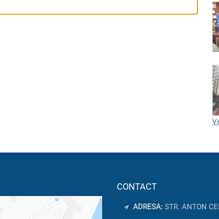
Ve
CONTACT
ADRESA:
STR. ANTON CE