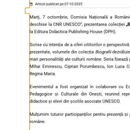
Articol publicat pe 07-10-2025
Marți, 7 octombrie, Comisia Națională a Românie
deschise la CNR UNESCO”, prezentarea colecției
„B
la Editura Didactica Publishing House (DPH).
Scrise cu intenția de a oferi cititorilor o perspectivă
prezentate, volumele din colecția
Biografii
dezvăluie 
mari personalități ale culturii române. Seria fixează
Mihai Eminescu, Ciprian Porumbescu, Ion Luca Car
Regina Maria.
Evenimentul a fost organizat în colaborare cu Ed
Pedagogice și Culturale din Onești, reunind repr
didactice și elevi din școlile asociate UNESCO.
Mulțumim tuturor participanților pentru prezență și p
române.