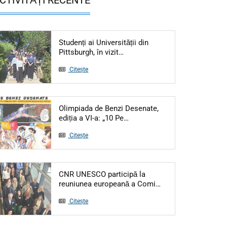
Studenți ai Universității din
Articol: Studenți ai Universită
Pittsburgh, în vizit…
Citește
Olimpiada de Benzi Desenate,
Articol: Olimpiada de Benzi De
ediția a VI-a: „10 Pe…
Citește
CNR UNESCO participă la
Articol: CNR UNESC
reuniunea europeană a Comi…
Citește