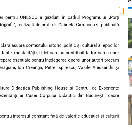
i pentru UNESCO a găzduit, în cadrul Programului „Porți
iografii”
, realizată de prof. dr. Gabriela Gîrmacea și publicată
 clară asupra contextului istoric, politic și cultural al epocilor
fapte, mentalități și idei care au contribuit la formarea unor
 repere esențiale pentru înțelegerea operei unor autori precum
agiale, Ion Creangă, Petre Ispirescu, Vasile Alecsandri și
itura Didactica Publishing House și Centrul de Experiențe
ezentanți ai Casei Corpului Didactic din București, cadre
entru interesul constant față de valorile educației și culturii