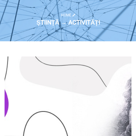
HOME
ȘTIINȚĂ → ACTIVITĂȚI