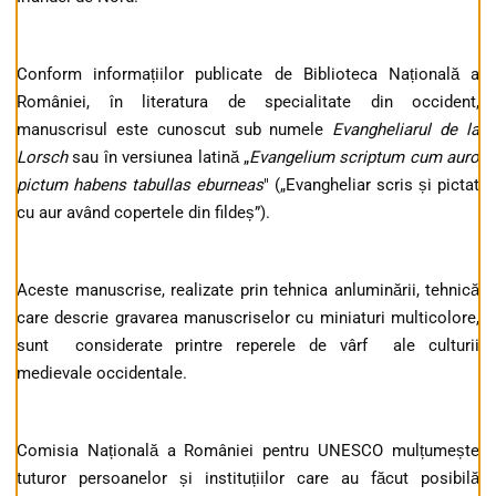
Conform informațiilor publicate de Biblioteca Națională a
României, în literatura de specialitate din occident,
manuscrisul este cunoscut sub numele
Evangheliarul de la
Lorsch
sau în versiunea latină „
Evangelium scriptum cum auro
pictum habens tabullas eburneas
" („Evangheliar scris și pictat
cu aur având copertele din fildeș”).
Aceste manuscrise, realizate prin tehnica anluminării, tehnică
care descrie gravarea manuscriselor cu miniaturi multicolore,
sunt considerate printre reperele de vârf ale culturii
medievale occidentale.
Comisia Națională a României pentru UNESCO mulțumește
tuturor persoanelor și instituțiilor care au făcut posibilă