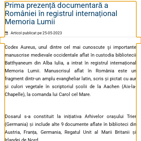
Prima prezență documentară a
României în registrul internațional
Memoria Lumii
Articol publicat pe 25-05-2023
Codex Aureus, unul dintre cel mai cunoscute şi importante
manuscrise medievale occidentale aflat în custodia bibliotecii
Batthyaneum din Alba Iulia, a intrat în registrul internațional
Memoria Lumii. Manuscrisul aflat în România este un
fragment dintr-un amplu evangheliar latin, scris și pictat cu aur
și culori vegetale în scriptoriul școlii de la Aachen (Aix-la-
Chapelle), la comanda lui Carol cel Mare.
Dosarul s-a constituit la inițiativa Arhivelor orașului Trier
(Germania) și include alte 9 documente aflate în biblioteci din
Austria, Franța, Germania, Regatul Unit al Marii Britanii și
Irlandei de Nord.