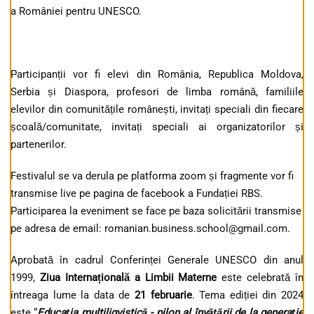
a României pentru UNESCO.
Participanții vor fi elevi din România, Republica Moldova,
Serbia și Diaspora, profesori de limba română, familiile
elevilor din comunitățile românești, invitați speciali din fiecare
școală/comunitate, invitați speciali ai organizatorilor și
partenerilor.
Festivalul se va derula pe platforma zoom și fragmente vor fi
transmise live pe pagina de facebook a Fundației RBS.
Participarea la eveniment se face pe baza solicitării transmise
pe adresa de email: romanian.business.school@gmail.com.
Aprobată în cadrul Conferinței Generale UNESCO din anul
1999,
Ziua Internațională a Limbii Materne
este celebrată în
întreaga lume la data de
21 februarie
. Tema ediției din 2024
este “
Educația multiligvistică - pilon al învățării de la generație