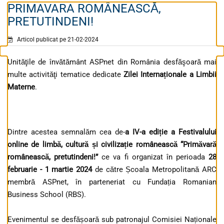
PRIMAVARA ROMÂNEASCĂ,
PRETUTINDENI!
Articol publicat pe 21-02-2024
Unităţile de învătământ ASPnet din România desfăşoară mai
multe activităţi tematice dedicate
Zilei Internaționale a Limbii
Materne
.
Dintre acestea semnalăm cea de-
a IV-a ediție a Festivalului
online de limbă, cultură și civilizație românească “Primăvară
românească, pretutindeni!”
ce va fi organizat în perioada
28
februarie - 1 martie 2024
de către Școala Metropolitană ARC
membră ASPnet, în parteneriat cu Fundația Romanian
Business School (RBS).
Evenimentul se desfășoară sub patronajul Comisiei Naționale