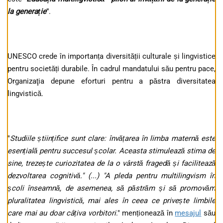
la generație
”.
UNESCO crede în importanța diversității culturale și lingvistice
pentru societăți durabile. În cadrul mandatului său pentru pace,
Organizaţia depune eforturi pentru a păstra diversitatea
lingvistică.
"
Studiile științifice sunt clare: învățarea în limba maternă este
esențială pentru succesul școlar. Aceasta stimulează stima de
sine, trezește curiozitatea de la o vârstă fragedă și facilitează
dezvoltarea cognitivă." (...) "A pleda pentru multilingvism în
școli înseamnă, de asemenea, să păstrăm și să promovăm
pluralitatea lingvistică, mai ales în ceea ce privește limbile
care mai au doar câțiva vorbitori
." menționează în
mesajul
său