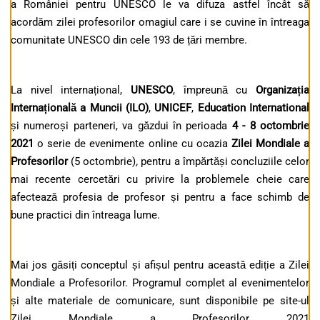
a României pentru UNESCO le va difuza astfel încât să
acordăm zilei profesorilor omagiul care i se cuvine în întreaga
comunitate UNESCO din cele 193 de țări membre.
La nivel internațional,
UNESCO
, împreună cu
Organizația
Internațională a Muncii
(ILO)
,
UNICEF
,
Education International
și numeroși parteneri, va găzdui în perioada
4 - 8 octombrie
2021
o serie de evenimente online cu ocazia
Zilei Mondiale a
Profesorilor
(5 octombrie)
,
pentru a împărtăși concluziile celor
mai recente cercetări cu privire la problemele cheie care
afectează profesia de profesor și pentru a face schimb de
bune practici din întreaga lume.
Mai jos găsiți conceptul și afișul pentru această ediție a Zilei
Mondiale a Profesorilor. Programul complet al evenimentelor
și alte materiale de comunicare, sunt disponibile pe site-ul
Zilei Mondiale a Profesorilor 2021