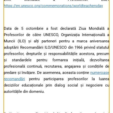
https://en.unesco.org/commemorations/worldteachersday
Data de 5 octombrie a fost declarată Ziua Mondială a
Profesorilor de către UNESCO, Organizația Internațională a
Muncii (ILO) și alți parteneri pentru a marca aniversarea
adoptării Recomandării ILO/UNESCO din 1966 privind statutul
profesorilor, drepturile și responsabilitățile acestora, precum
și standardele pentru formarea inițială, dezvoltarea
profesională continuă, recrutarea, angajarea și condițiile de
predare și învățare. De asemenea, aceasta conține
numeroase
recomandări
pentru participarea profesorilor la luarea
deciziilor educaționale prin dialog social și negociere cu
autoritățile din domeniu.