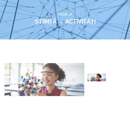
HOME
ȘTIINȚĂ → ACTIVITĂȚI