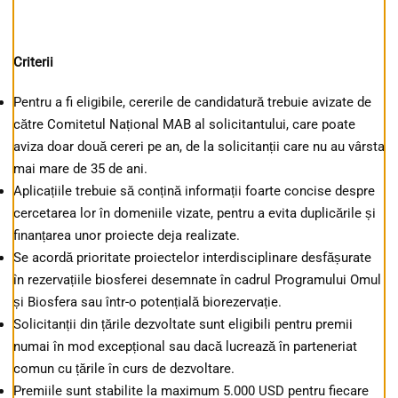
Criterii
Pentru a fi eligibile, cererile de candidatură trebuie avizate de
către Comitetul Național MAB al solicitantului, care poate
aviza doar două cereri pe an, de la solicitanții care nu au vârsta
mai mare de 35 de ani.
Aplicațiile trebuie să conțină informații foarte concise despre
cercetarea lor în domeniile vizate, pentru a evita duplicările și
finanțarea unor proiecte deja realizate.
Se acordă prioritate proiectelor interdisciplinare desfășurate
în rezervațiile biosferei desemnate în cadrul Programului Omul
și Biosfera sau într-o potențială biorezervație.
Solicitanții din țările dezvoltate sunt eligibili pentru premii
numai în mod excepțional sau dacă lucrează în parteneriat
comun cu țările în curs de dezvoltare.
Premiile sunt stabilite la maximum 5.000 USD pentru fiecare