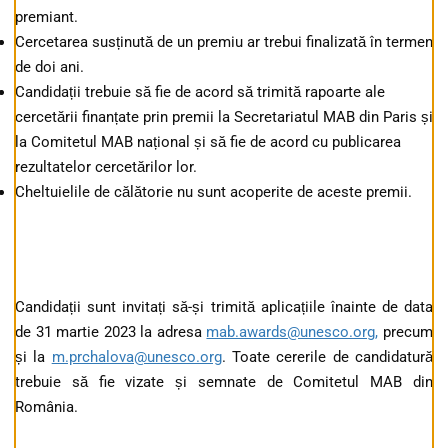
premiant.
Cercetarea susținută de un premiu ar trebui finalizată în termen
de doi ani.
Candidații trebuie să fie de acord să trimită rapoarte ale
cercetării finanțate prin premii la Secretariatul MAB din Paris și
la Comitetul MAB național și să fie de acord cu publicarea
rezultatelor cercetărilor lor.
Cheltuielile de călătorie nu sunt acoperite de aceste premii.
Candidații sunt invitați să-și trimită aplicațiile înainte de data
de 31 martie 2023 la adresa
mab.awards@unesco.org,
precum
și la
m.prchalova@unesco.org
. Toate cererile de candidatură
trebuie să fie vizate și semnate de Comitetul MAB din
România.