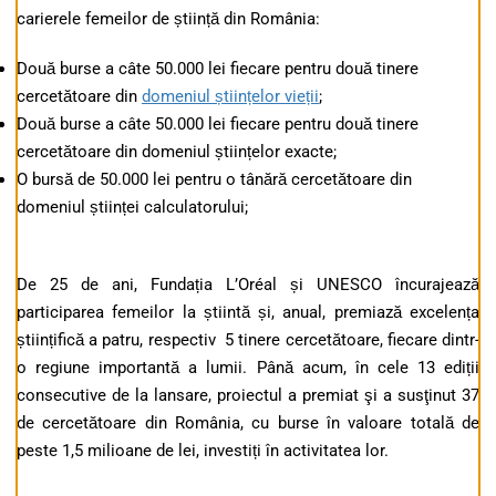
carierele femeilor de știință din România:
Două burse a câte 50.000 lei fiecare pentru două tinere
cercetătoare din
domeniul științelor vieții
;
Două burse a câte 50.000 lei fiecare pentru două tinere
cercetătoare din domeniul științelor exacte;
O bursă de 50.000 lei pentru o tânără cercetătoare din
domeniul științei calculatorului;
De 25 de ani, Fundația L’Oréal și UNESCO încurajează
participarea femeilor la știintă și, anual, premiază excelența
științifică a patru, respectiv 5 tinere cercetătoare, fiecare dintr-
o regiune importantă a lumii. Până acum, în cele 13 ediții
consecutive de la lansare, proiectul a premiat şi a susţinut 37
de cercetătoare din România, cu burse în valoare totală de
peste 1,5 milioane de lei, investiți în activitatea lor.