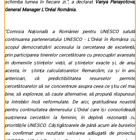
schimba lumea în fiecare zi.”, a declarat
Vanya Panayotova,
General Manager L’Oréal România.
”Comisia Națională a României pentru UNESCO salută
continuarea parteneriatului UNESCO - L’Oréal în România cu
scopul democratizării accesului la cercetarea de excelență,
prin participarea tinerelor cercetătoare cu preocupări avansate
în domeniile științelor vieții, al științelor exacte și, de anul
acesta, în știința calculatoarelor. Remarcăm, ca și în anii
anterioari, că predictibilitatea resurselor permite
cercetătoarelor să se concentreze asupra ceea ce știu cel mai
bine, să exploreze, să caute alternative, să propună răspunsuri
la întrebări încă neformulate. De aici, gratitudinea noastră
pentru continuitatea demersului L’Oréal care își consolidează
susținerea cercetării la feminin, în deplină rezonanță cu
prioritățile UNESCO. Câștigătoarele de până acum ale burselor
au confirmat prin rezultate valoarea adăugată de proiectul