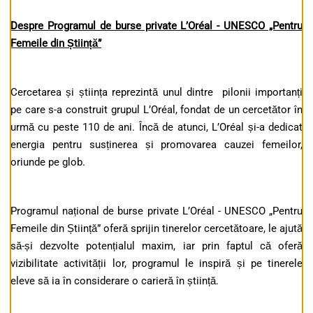
Despre Programul de burse private L’Oréal - UNESCO „Pentru
Femeile din Știință”
Cercetarea și știința reprezintă unul dintre pilonii importanți
pe care s-a construit grupul L’Oréal, fondat de un cercetător în
urmă cu peste 110 de ani. Încă de atunci, L’Oréal și-a dedicat
energia pentru susținerea și promovarea cauzei femeilor,
oriunde pe glob.
Programul național de burse private L’Oréal - UNESCO „Pentru
Femeile din Știință” oferă sprijin tinerelor cercetătoare, le ajută
să-și dezvolte potențialul maxim, iar prin faptul că oferă
vizibilitate activității lor, programul le inspiră și pe tinerele
eleve să ia în considerare o carieră în știință.