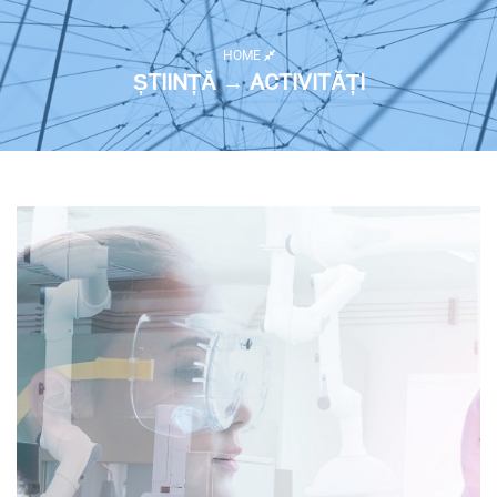
HOME
ȘTIINȚĂ → ACTIVITĂȚI