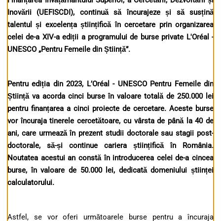
Finanțarea Învățământului Superior, a Cercetării, Dezvoltării și
Inovării (
UEFISCDI
)
, continuă să încurajeze și să susțină
talentul și excelența științifică în cercetare
prin organizarea
celei de-a XIV-a ediții a programului de burse private L'Oréal -
UNESCO „Pentru Femeile din Știință”.
Pentru ediția din 2023, L’Oréal - UNESCO Pentru Femeile din
Știință va acorda cinci burse în valoare totală de 250.000 lei
pentru finanțarea a cinci proiecte de cercetare. Aceste burse
vor încuraja tinerele cercetătoare, cu vârsta de până la 40 de
ani, care urmează în prezent studii doctorale sau stagii post-
doctorale, să-și continue cariera științifică în România.
Noutatea acestui an constă în introducerea celei de-a cincea
burse, în valoare de 50.000 lei, dedicată domeniului științei
calculatorului.
Astfel, se vor oferi următoarele burse pentru a încuraja