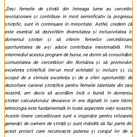
„Deși femeile de știință din întreaga lume au cercetări
revoluționare și contribuie în mod semnificativ la progresul
științific, sunt în continuare în minoritate. Astfel, credem că
este esențial să dezvoltăm diversitatea și inclusivitatea în
domeniul științei și să oferim femeilor cercetătoare
oportunitatea de a-și aduce contribuția inestimabilă. Prin
intermediul acestui program de burse, ne dorim să consolidăm
comunitatea de cercetători din România și să promovăm
excelența științifică într-un mod echitabil și incluziv
și, cu
scopul de a stimula excelența și de a oferi oportunități de
dezvoltare carierei științifice pentru femeile talentate din țara
noastră, am decis să acordăm încă o bursă în domeniul
științei calculatorului deoarece în era digitală în care trăim,
tehnologia este fundamentală în toate aspectele vieții noastre.
Aceste tinere cercetătoare sunt o inspirație pentru viitoarele
generații de oameni de știință și sunt mândră să fac parte din
acest proiect care recunoaște puterea și curajul lor de a