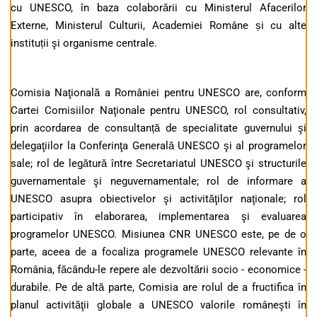
cu UNESCO, în baza colaborării cu Ministerul Afacerilor
Externe, Ministerul Culturii, Academiei Române și cu alte
instituții şi organisme centrale.
Comisia Naţională a României pentru UNESCO are, conform
Cartei Comisiilor Naţionale pentru UNESCO, rol consultativ,
prin acordarea de consultanță de specialitate guvernului şi
delegaţiilor la Conferinţa Generală UNESCO şi al programelor
sale; rol de legătură între Secretariatul UNESCO şi structurile
guvernamentale şi neguvernamentale; rol de informare a
UNESCO asupra obiectivelor şi activităţilor naţionale; rol
participativ în elaborarea, implementarea şi evaluarea
programelor UNESCO. Misiunea CNR UNESCO este, pe de o
parte, aceea de a focaliza programele UNESCO relevante în
România, făcându-le repere ale dezvoltării socio - economice -
durabile. Pe de altă parte, Comisia are rolul de a fructifica în
planul activităţii globale a UNESCO valorile româneşti în