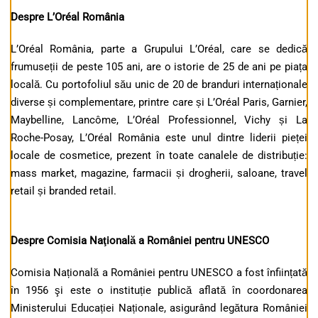
Despre L’Oréal România
L’Oréal România, parte a Grupului L’Oréal, care se dedică
frumuseții de peste 105 ani, are o istorie de 25 de ani pe piața
locală. Cu portofoliul său unic de 20 de branduri internaționale
diverse și complementare, printre care și L’Oréal Paris, Garnier,
Maybelline, Lancôme, L’Oréal Professionnel, Vichy și La
Roche-Posay, L’Oréal România este unul dintre liderii pieței
locale de cosmetice, prezent în toate canalele de distribuție:
mass market, magazine, farmacii și drogherii, saloane, travel
retail și branded retail.
Despre Comisia Naţională a României pentru UNESCO
Comisia Națională a României pentru UNESCO a fost înființată
în 1956 şi este o instituție publică aflată în coordonarea
Ministerului Educației Naționale, asigurând legătura României