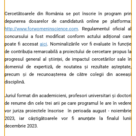
Cercetătoarele din România se pot înscrie în program prin
depunerea dosarelor de candidatură online pe platforma:
http://www.forwomeninscience.com
. Regulamentul oficial al
concursului a fost modificat conform actului adițional care
poate fi accesat
aici
. Nominalizările vor fi evaluate în funcție
de contribuția remarcabilă a proiectului de cercetare propus la
progresul general al științei, de impactul cercetărilor sale în
domeniul de expertiză, de noutatea și rezultate așteptate,
precum și de recunoașterea de către colegii din aceeași
disciplină.
Juriul format din academicieni, profesori universitari și doctori
de renume din cele trei arii pe care programul le are în vedere
vor juriza proiectele înscrise în perioada august - noiembrie
2023, iar câștigătoarele vor fi anunțate la finalul lunii
decembrie 2023.