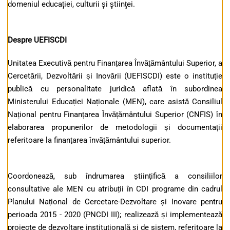
domeniul educaţiei, culturii şi ştiinţei.
Despre UEFISCDI
Unitatea Executivă pentru Finanțarea Învățământului Superior, a
Cercetării, Dezvoltării și Inovării (UEFISCDI) este o instituție
publică cu personalitate juridică aflată în subordinea
Ministerului Educației Naționale (MEN), care asistă Consiliul
Național pentru Finanțarea Învățământului Superior (CNFIS) în
elaborarea propunerilor de metodologii și documentații
referitoare la finanțarea învățământului superior.
Coordonează, sub îndrumarea științifică a consiliilor
consultative ale MEN cu atribuții în CDI programe din cadrul
Planului Național de Cercetare-Dezvoltare și Inovare pentru
perioada 2015 - 2020 (PNCDI III); realizează și implementează
proiecte de dezvoltare instituțională și de sistem, referitoare la