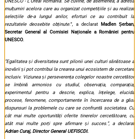
UNESCO - L’Oréal România. Se cuvine, de asemenea, a adresa
mulțumiri acelora care au organizat competițiile și au realizat
selecțiile de-a lungul anilor, eforturi ce au contribuit la
rezultatele deosebite obținute.
”, a declarat
Madlen Șerban,
Secretar General al Comisiei Naționale a României pentru
UNESCO
.
”
Egalitatea și diversitatea sunt pilonii unei culturi sănătoase a
inovării și pot contribui la crearea unui ecosistem de cercetare
inclusiv. Viziunea și perseverența colegelor noastre cercetător
se îmbină armonios cu studiul, observația, comparația,
experimentul pentru a descrie, explica, înțelege, elucida
procese, fenomene, comportamente în încercarea de a găsi
răspunsuri la problemele cu care se confruntă societatea. Cu
cât mai multe oportunități oferite tinerelor cercetătoare, cu
atât mai multe porți spre afirmare și succes.”, a declarat
Adrian Curaj, Director General UEFISCDI.