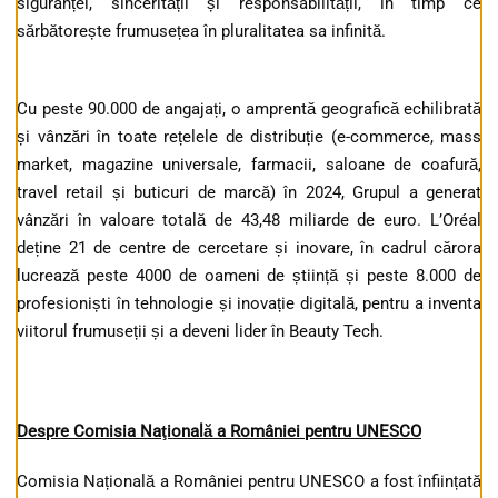
siguranței, sincerității și responsabilității, în timp ce
sărbătorește frumusețea în pluralitatea sa infinită.
Cu peste 90.000 de angajați, o amprentă geografică echilibrată
și vânzări în toate rețelele de distribuție (e-commerce, mass
market, magazine universale, farmacii, saloane de coafură,
travel retail și buticuri de marcă) în 2024, Grupul a generat
vânzări în valoare totală de 43,48 miliarde de euro. L’Oréal
deține 21 de centre de cercetare și inovare, în cadrul cărora
lucrează peste 4000 de oameni de știință și peste 8.000 de
profesioniști în tehnologie și inovație digitală, pentru a inventa
viitorul frumuseții și a deveni lider în Beauty Tech.
Despre Comisia Naţională a României pentru UNESCO
Comisia Națională a României pentru UNESCO a fost înființată