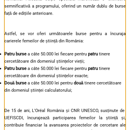
semnificativă a programului, oferind un număr dublu de burse
față de edițiile anterioare.
Astfel, se vor oferi următoarele burse pentru a încuraja
carierele femeilor de știință din România:
Patru burse
a câte 50.000 lei fiecare pentru
patru
tinere
cercetătoare din domeniul științelor vieții;
Patru burse
a câte 50.000 lei fiecare pentru
patru
tinere
cercetătoare din domeniul științelor exacte;
Două burse
a câte 50.000 lei pentru
două
tinere cercetătoare
din domeniul științei calculatorului;
De 15 de ani, L'Oréal România și CNR UNESCO, susținute de
UEFISCDI, încurajează participarea femeilor la știință și,
contribuie financiar la avansarea proiectelor de cercetare ale