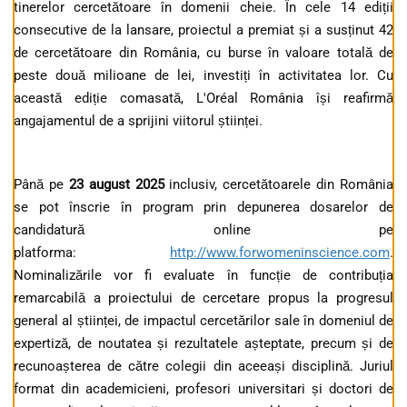
tinerelor cercetătoare în domenii cheie. În cele 14 ediții
consecutive de la lansare, proiectul a premiat și a susținut 42
de cercetătoare din România, cu burse în valoare totală de
peste două milioane de lei, investiți în activitatea lor. Cu
această ediție comasată, L'Oréal România își reafirmă
angajamentul de a sprijini viitorul științei.
Până pe
23 august 2025
inclusiv, cercetătoarele din România
se pot înscrie în program prin depunerea dosarelor de
candidatură online pe
platforma:
http://www.forwomeninscience.com
.
Nominalizările vor fi evaluate în funcție de contribuția
remarcabilă a proiectului de cercetare propus la progresul
general al științei, de impactul cercetărilor sale în domeniul de
expertiză, de noutatea și rezultatele așteptate, precum și de
recunoașterea de către colegii din aceeași disciplină. Juriul
format din academicieni, profesori universitari și doctori de