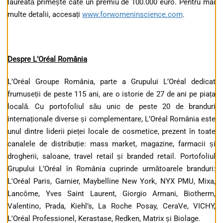
laureată primește câte un premiu de 100.000 euro. Pentru mai
multe detalii, accesați
www.forwomeninscience.com
.
Despre L’Oréal România
L’Oréal Groupe România, parte a Grupului L’Oréal dedicat
frumuseții de peste 115 ani, are o istorie de 27 de ani pe piața
locală. Cu portofoliul său unic de peste 20 de branduri
internaționale diverse și complementare, L’Oréal România este
unul dintre liderii pieței locale de cosmetice, prezent în toate
canalele de distribuție: mass market, magazine, farmacii și
drogherii, saloane, travel retail și branded retail. Portofoliul
Grupului L’Oréal în România cuprinde următoarele branduri:
L'Oréal Paris, Garnier, Maybelline New York, NYX PMU, Mixa,
Lancôme, Yves Saint Laurent, Giorgio Armani, Biotherm,
Valentino, Prada, Kiehl’s, La Roche Posay, CeraVe, VICHY,
L'Oréal Professionel, Kerastase, Redken, Matrix și Biolage.