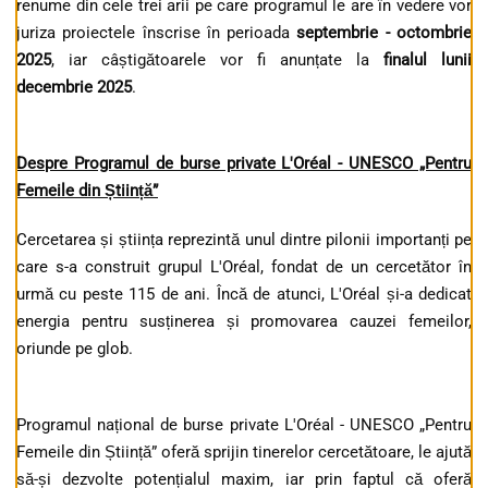
renume din cele trei arii pe care programul le are în vedere vor
juriza proiectele înscrise în perioada
septembrie - octombrie
2025
, iar câștigătoarele vor fi anunțate la
finalul lunii
decembrie 2025
.
Despre Programul de burse private L'Oréal - UNESCO „Pentru
Femeile din Știință”
Cercetarea și știința reprezintă unul dintre pilonii importanți pe
care s-a construit grupul L'Oréal, fondat de un cercetător în
urmă cu peste 115 de ani. Încă de atunci, L'Oréal și-a dedicat
energia pentru susținerea și promovarea cauzei femeilor,
oriunde pe glob.
Programul național de burse private L'Oréal - UNESCO „Pentru
Femeile din Știință” oferă sprijin tinerelor cercetătoare, le ajută
să-și dezvolte potențialul maxim, iar prin faptul că oferă