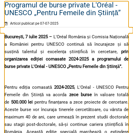
Programul de burse private L'Oréal -
UNESCO „Pentru Femeile din Știință”
Articol publicat pe 07-07-2025
București, 7 iulie 2025 –
L'Oréal România și Comisia Națională
a României pentru UNESCO continuă să încurajeze și să
susțină talentul și excelența științifică în cercetare,
prin
organizarea edi
ț
iei comasate
2024-2025 a programului de
burse private L'Oréal - UNESCO „Pentru Femeile din
Ș
tiin
ț
ă”
.
Pentru ediția comasată
2024-2025
, L'Oréal - UNESCO Pentru
Femeile din Știință va acorda
zece burse
în valoare totală
de
500.000 lei
pentru finanțarea a zece proiecte de cercetare.
Aceste burse vor încuraja tinerele cercetătoare, cu vârsta de
maximum 40 de ani, care urmează în prezent studii doctorale
sau stagii post-doctorale, să-și continue cariera științifică în
România. Această ediție specială marchează o extindere