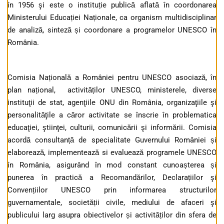
în 1956 şi este o instituție publică aflată în coordonarea
Ministerului Educației Naționale, ca organism multidisciplinar
de analiză, sinteză și coordonare a programelor UNESCO în
România.
Comisia Națională a României pentru UNESCO asociază, în
plan național, activităților UNESCO, ministerele, diverse
instituţii de stat, agenţiile ONU din România, organizaţiile şi
personalităţile a căror activitate se înscrie în problematica
educaţiei, ştiinţei, culturii, comunicării şi informării. Comisia
acordă consultanță de specialitate Guvernului României și
elaborează, implementează si evaluează programele UNESCO
în România, asigurând în mod constant cunoașterea și
punerea în practică a Recomandărilor, Declarațiilor şi
Convențiilor UNESCO prin informarea structurilor
guvernamentale, societății civile, mediului de afaceri şi
publicului larg asupra obiectivelor și activităților din sfera de