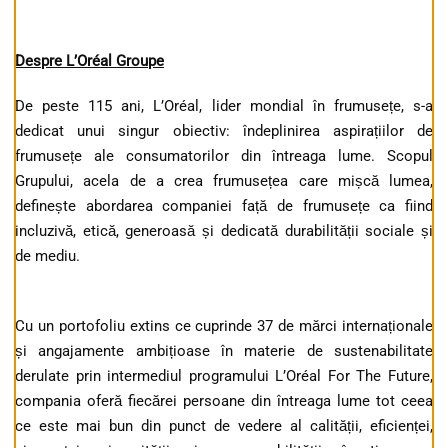
Despre L’Oréal Groupe
De peste 115 ani, L’Oréal, lider mondial în frumusețe, s-a
dedicat unui singur obiectiv: îndeplinirea aspirațiilor de
frumusețe ale consumatorilor din întreaga lume. Scopul
Grupului, acela de a crea frumusețea care mișcă lumea,
definește abordarea companiei față de frumusețe ca fiind
incluzivă, etică, generoasă și dedicată durabilității sociale și
de mediu.
Cu un portofoliu extins ce cuprinde 37 de mărci internaționale
și angajamente ambițioase în materie de sustenabilitate
derulate prin intermediul programului L’Oréal For The Future,
compania oferă fiecărei persoane din întreaga lume tot ceea
ce este mai bun din punct de vedere al calității, eficienței,