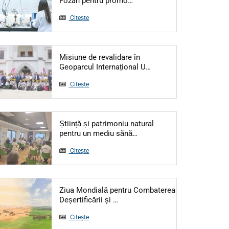
Fozan pentru promo…
Citește
Misiune de revalidare în
Articol: Misiune de re
Geoparcul Internațional U…
Citește
Știință și patrimoniu natural
Articol: Știință și patrimo
pentru un mediu sănă…
Citește
Ziua Mondială pentru Combaterea
Articol: Ziua Mondială pentru Co
Deșertificării și …
Citește