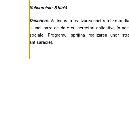
Subcomisie: Știință
Descriere:
Va încuraja realizarea unei retele mondia
a unei baze de date cu cercetari aplicative în ace
sociale. Programul sprijina realizarea unor str
antisaracie).