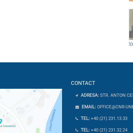
Ve
CONTACT
ADRESA:
STR. ANTON CE
EMAIL:
OFFICE@CNR-UN
TEL:
+40 (21) 231.13.33
TEL:
+40 (21) 231.32.24