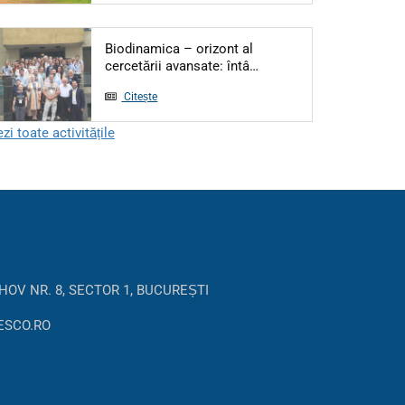
Biodinamica – orizont al
Articol: Biodinamica – or
cercetării avansate: întâ…
Citește
zi toate activitățile
HOV NR. 8, SECTOR 1, BUCUREȘTI
ESCO.RO