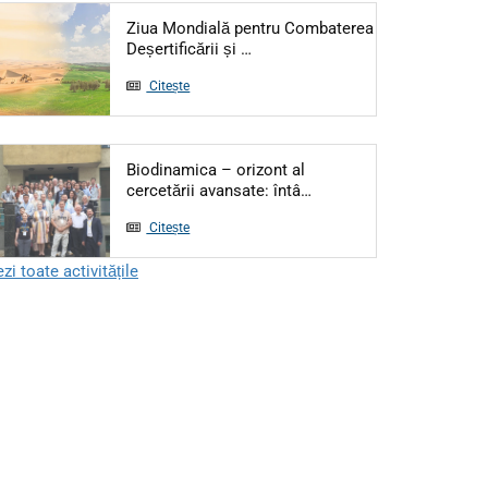
Ziua Mondială pentru Combaterea
Articol: Ziua Mondială pentru Co
Deșertificării și …
Citește
Biodinamica – orizont al
Articol: Biodinamica – or
cercetării avansate: întâ…
Citește
zi toate activitățile