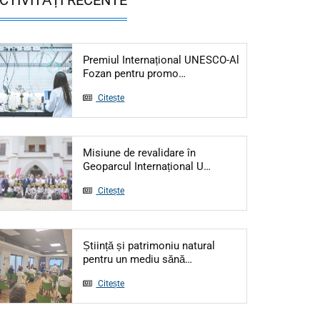
Premiul Internațional UNESCO-Al
Articol: Premiul Internațio
Fozan pentru promo…
Citește
Misiune de revalidare în
Articol: Misiune de re
Geoparcul Internațional U…
Citește
Știință și patrimoniu natural
Articol: Știință și patrimo
pentru un mediu sănă…
Citește