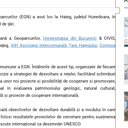
arcurilor (EGN) a avut loc la Hațeg, județul Hunedoara, în
 de țări.
ană a Geoparcurilor,
Universitatea din București
& CIVIS,
Haţeg,
AIH Asociația Intercomunală Țara Hațegului
,
Comisia
uniune a EGN. Întâlnirile de acest tip, organizate de fiecare
izie a strategiei de dezvoltare a rețelei, facilitând schimburi
ea unor noi proiecte și posibilități de cooperare și promovare,
onal în evaluarea patrimoniului geologic, natural cultural,
ală și proiecte de cooperare internațională.
cată obiectivelor de dezvoltare durabilă și a modului în care
 folosi rezultatele proiectelor de cercetare pentru susținerea
unoscute internațional ca desemnări UNESCO.