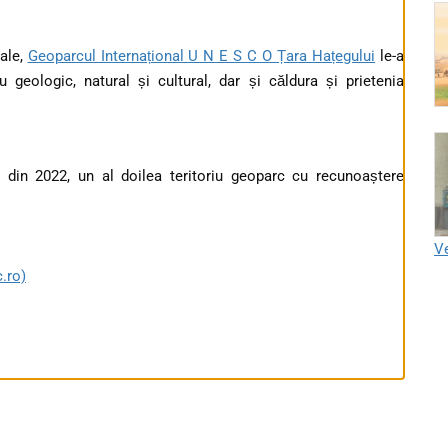
cale,
Geoparcul Internațional U N E S C O Țara Hațegului
le-a
u geologic, natural și cultural, dar și căldura și prietenia
 din 2022, un al doilea teritoriu geoparc cu recunoaștere
Ve
.ro)