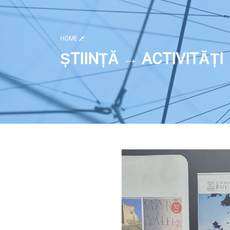
HOME
ȘTIINȚĂ → ACTIVITĂȚI