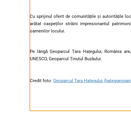
Cu sprijinul oferit de comunitățile și autoritățile lo
arătat oaspeților străini impresionantul patrimoni
oamenilor locului.
Pe lângă Geoparcul Țara Hațegului, România are,
UNESCO, Geoparcul Ținutul Buzăului.
Credit foto:
Geoparcul Tara Hategului (hateggeoparc