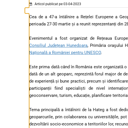
Articol publicat pe 03-04-2023
Cea de a 47-a întâlnire a Rețelei Europene a Geop
perioada 27-30 martie și a reunit reprezentanți din 28
Evenimentul a fost organizat de Rețeaua Europe
Consiliul Județean Hunedoara
, Primăria oraşului 
Națională a României pentru UNESCO
.
Este prima dată când în România este organizată o re
dată de un alt geoparc, reprezintă forul major de dec
de experiență și bune practici, precum și identificar
participanții fiind specialiști de nivel internați
geoconservare, turism, educație, planificare teritori
Tema principală a întâlnirii de la Hateg a fost dedi
geoparcurile, prin colaborarea cu universitățile, pot
dezvoltării socio-economice a teritoriilor lor, rec