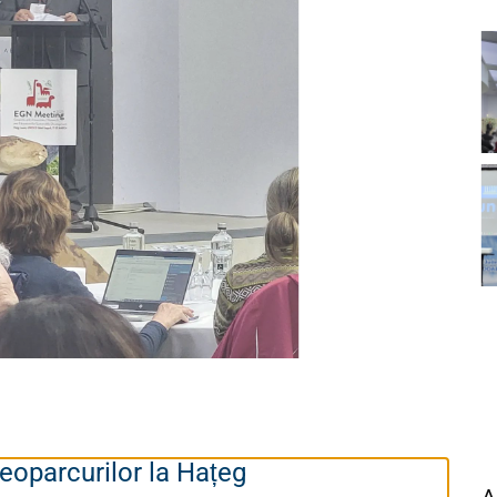
eoparcurilor la Hațeg
A