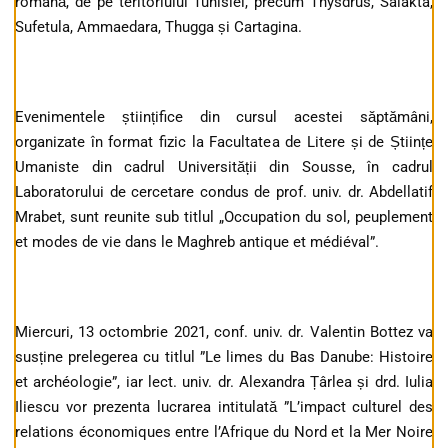
romană, de pe teritoriului Tunisiei, precum Thysdrus, Salakta,
Sufetula, Ammaedara, Thugga și Cartagina.
Evenimentele științifice din cursul acestei săptămâni,
organizate în format fizic la Facultatea de Litere și de Științe
Umaniste din cadrul Universității din Sousse, în cadrul
Laboratorului de cercetare condus de prof. univ. dr. Abdellatif
Mrabet, sunt reunite sub titlul „Occupation du sol, peuplement
et modes de vie dans le Maghreb antique et médiéval”.
Miercuri, 13 octombrie 2021, conf. univ. dr. Valentin Bottez va
susține prelegerea cu titlul ”Le limes du Bas Danube: Histoire
et archéologie”, iar lect. univ. dr. Alexandra Țârlea și drd. Iulia
Iliescu vor prezenta lucrarea intitulată ”L’impact culturel des
relations économiques entre l’Afrique du Nord et la Mer Noire