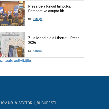
Presa de-a lungul timpului:
Articol: Presa de-a lungul 
Perspective asupra lib…
Citește
Ziua Mondială a Libertății Presei
Articol: Ziua Mondială a Libertății Presei 202
2026
Citește
zi toate activitățile
HOV NR. 8, SECTOR 1, BUCUREȘTI