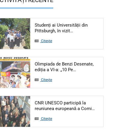
Studenți ai Universității din
Articol: Studenți ai Universită
Pittsburgh, în vizit…
Citește
Olimpiada de Benzi Desenate,
Articol: Olimpiada de Benzi De
ediția a VI-a: „10 Pe…
Citește
CNR UNESCO participă la
Articol: CNR UNESC
reuniunea europeană a Comi…
Citește