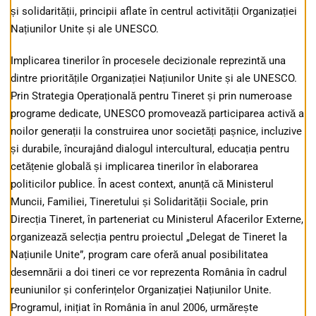
și solidarității, principii aflate în centrul activității Organizației
Națiunilor Unite și ale UNESCO.
Implicarea tinerilor în procesele decizionale reprezintă una
dintre prioritățile Organizației Națiunilor Unite și ale UNESCO.
Prin Strategia Operațională pentru Tineret și prin numeroase
programe dedicate, UNESCO promovează participarea activă a
noilor generații la construirea unor societăți pașnice, incluzive
și durabile, încurajând dialogul intercultural, educația pentru
cetățenie globală și implicarea tinerilor în elaborarea
politicilor publice. În acest context, anunță că Ministerul
Muncii, Familiei, Tineretului și Solidarității Sociale, prin
Direcția Tineret, în parteneriat cu Ministerul Afacerilor Externe,
organizează selecția pentru proiectul „Delegat de Tineret la
Națiunile Unite”, program care oferă anual posibilitatea
desemnării a doi tineri ce vor reprezenta România în cadrul
reuniunilor și conferințelor Organizației Națiunilor Unite.
Programul, inițiat în România în anul 2006, urmărește