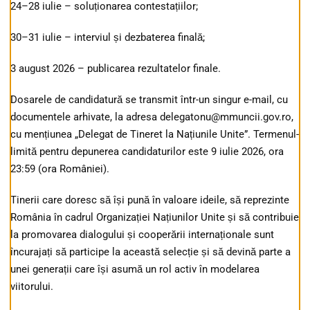
24–28 iulie – soluționarea contestațiilor;
30–31 iulie – interviul și dezbaterea finală;
3 august 2026 – publicarea rezultatelor finale.
Dosarele de candidatură se transmit într-un singur e-mail, cu
documentele arhivate, la adresa delegatonu@mmuncii.gov.ro,
cu mențiunea „Delegat de Tineret la Națiunile Unite”. Termenul-
limită pentru depunerea candidaturilor este 9 iulie 2026, ora
23:59 (ora României).
Tinerii care doresc să își pună în valoare ideile, să reprezinte
România în cadrul Organizației Națiunilor Unite și să contribuie
la promovarea dialogului și cooperării internaționale sunt
încurajați să participe la această selecție și să devină parte a
unei generații care își asumă un rol activ în modelarea
viitorului.