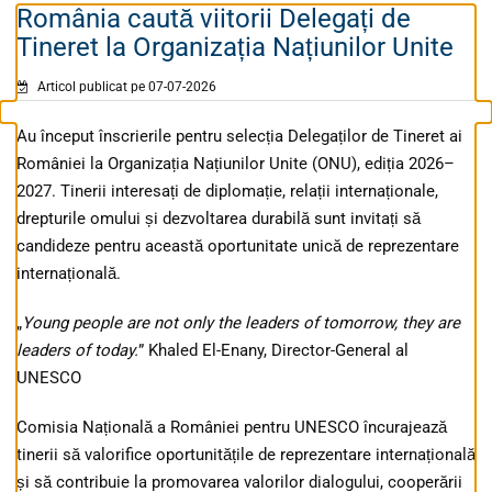
România caută viitorii Delegați de
Tineret la Organizația Națiunilor Unite
Articol publicat pe 07-07-2026
Au început înscrierile pentru selecția Delegaților de Tineret ai
României la Organizația Națiunilor Unite (ONU), ediția 2026–
2027. Tinerii interesați de diplomație, relații internaționale,
drepturile omului și dezvoltarea durabilă sunt invitați să
candideze pentru această oportunitate unică de reprezentare
internațională.
„
Young people are not only the leaders of tomorrow, they are
leaders of today.
” Khaled El-Enany, Director-General al
UNESCO
Comisia Națională a României pentru UNESCO încurajează
tinerii să valorifice oportunitățile de reprezentare internațională
și să contribuie la promovarea valorilor dialogului, cooperării