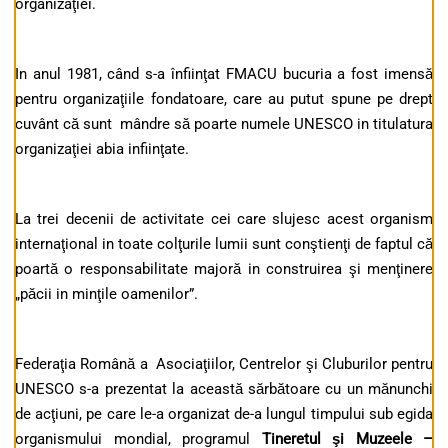
organizaţiei.
In anul 1981, când s-a înfiinţat FMACU bucuria a fost imensă
pentru organizaţiile fondatoare, care au putut spune pe drept
cuvânt că sunt mândre să poarte numele UNESCO in titulatura
organizaţiei abia infiinţate.
La trei decenii de activitate cei care slujesc acest organism
internaţional in toate colţurile lumii sunt conştienţi de faptul că
poartă o responsabilitate majoră in construirea şi menţinere
„păcii in minţile oamenilor”.
Federaţia Română a Asociaţiilor, Centrelor şi Cluburilor pentru
UNESCO s-a prezentat la această sărbătoare cu un mănunchi
de acţiuni, pe care le-a organizat de-a lungul timpului sub egida
organismului mondial, programul
Tineretul şi Muzeele –