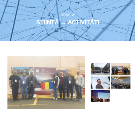
HOME
ȘTIINȚĂ → ACTIVITĂȚI