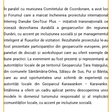
În paralel cu reuniunea Comitetului de Coordonare, a avut loc
și Forumul care a marcat încheierea proiectului internațional
Interreg Danube GeoTour Plus – inițiativă transnațională ce
vizează dezvoltarea durabilă a geoparcurilor din regiunea
Dunării, cu accent pe incluziunea socială și pe managementul
inteligent al fluxurilor de vizitatori. Rezultatele proiectului le-au
fost prezentate participanților din geoparcurile europene, prin
paneluri de discuții și workshopuri care au oferit exemple de
bune practici. La eveniment au fost prezenți și reprezentanți ai
autorităților locale de pe teritoriul Geoparcului Țara Hațegului,
din comunele Sântămăria-Orlea, Sălașu de Sus, Pui și Bănița,
care au avut oportunitatea unui schimb de experiență cu
autorități locale din Geoparcul Karawanken – Karavanke.
Întâlnirea a oferit un cadru aplicat pentru descoperirea unor
modele în domeniul turismului responsabil și al implicării
comunităților locale, cu accent pe incluziune socială.