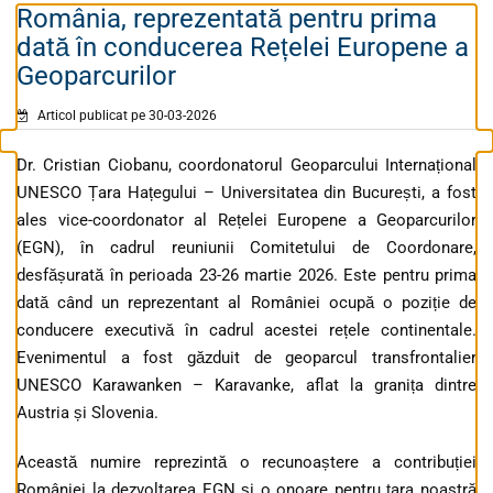
România, reprezentată pentru prima
dată în conducerea Rețelei Europene a
Geoparcurilor
Articol publicat pe 30-03-2026
Dr. Cristian Ciobanu, coordonatorul Geoparcului Internațional
UNESCO Țara Hațegului – Universitatea din București, a fost
ales vice-coordonator al Rețelei Europene a Geoparcurilor
(EGN), în cadrul reuniunii Comitetului de Coordonare,
desfășurată în perioada 23-26 martie 2026. Este pentru prima
dată când un reprezentant al României ocupă o poziție de
conducere executivă în cadrul acestei rețele continentale.
Evenimentul a fost găzduit de geoparcul transfrontalier
UNESCO Karawanken – Karavanke, aflat la granița dintre
Austria și Slovenia.
Această numire reprezintă o recunoaștere a contribuției
României la dezvoltarea EGN și o onoare pentru țara noastră