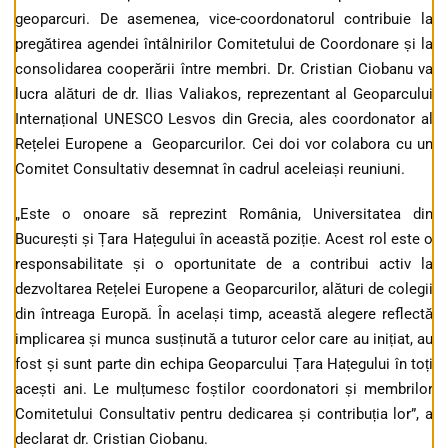
geoparcuri. De asemenea, vice-coordonatorul contribuie la
pregătirea agendei întâlnirilor Comitetului de Coordonare și la
consolidarea cooperării între membri. Dr. Cristian Ciobanu va
lucra alături de dr. Ilias Valiakos, reprezentant al Geoparcului
Internațional UNESCO Lesvos din Grecia, ales coordonator al
Rețelei Europene a Geoparcurilor. Cei doi vor colabora cu un
Comitet Consultativ desemnat în cadrul aceleiași reuniuni.
„Este o onoare să reprezint România, Universitatea din
București și Țara Hațegului în această poziție. Acest rol este o
responsabilitate și o oportunitate de a contribui activ la
dezvoltarea Rețelei Europene a Geoparcurilor, alături de colegii
din întreaga Europă. În același timp, această alegere reflectă
implicarea și munca susținută a tuturor celor care au inițiat, au
fost și sunt parte din echipa Geoparcului Țara Hațegului în toți
acești ani. Le mulțumesc foștilor coordonatori și membrilor
Comitetului Consultativ pentru dedicarea și contribuția lor”, a
declarat dr. Cristian Ciobanu.