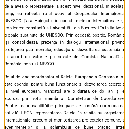
de a avea o reprezentare la acest nivel decizional. În același
timp, ea reflectă rolul activ al Geoparcului Internațional
UNESCO Țara Hațegului în cadrul rețelelor internaționale și
implicarea constantă a Universității din București în inițiativele
globale susținute de UNESCO. Prin această poziție, România
își consolidează prezența în dialogul internațional privind
protejarea patrimoniului, educația și dezvoltarea sustenabilă,
în acord cu valorile promovate de Comisia Națională a
României pentru UNESCO.
Rolul de vice-coordonator al Rețelei Europene a Geoparcurilor
este esențial pentru buna funcționare și dezvoltarea acesteia
la nivel european. Mandatul are o durată de doi ani și e
acordat prin votul membrilor Comitetului de Coordonare.
Printre responsabilitățile principale se numără coordonarea
activității EGN, reprezentarea Rețelei în relația cu organisme
internaționale, precum și monitorizarea proiectelor comune, a
evenimentelor și a schimbului de bune practici între