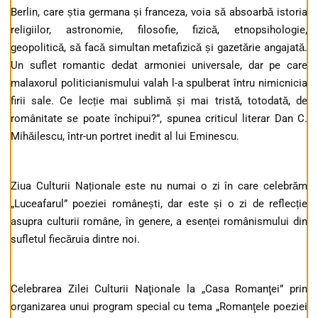
Berlin, care știa germana și franceza, voia să absoarbă istoria
religiilor, astronomie, filosofie, fizică, etnopsihologie,
geopolitică, să facă simultan metafizică și gazetărie angajată.
Un suflet romantic dedat armoniei universale, dar pe care
malaxorul politicianismului valah l-a spulberat întru nimicnicia
firii sale. Ce lecție mai sublimă și mai tristă, totodată, de
românitate se poate închipui?”, spunea criticul literar Dan C.
Mihăilescu, într-un portret inedit al lui Eminescu.
Ziua Culturii Naționale este nu numai o zi în care celebrăm
„Luceafarul” poeziei românești, dar este și o zi de reflecție
asupra culturii române, în genere, a esenței românismului din
sufletul fiecăruia dintre noi.
Celebrarea Zilei Culturii Naţionale la „Casa Romanţei” prin
organizarea unui program special cu tema „Romanţele poeziei