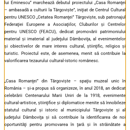
lui Eminescu” marchează debutul proiectului „Casa Romanţei
– ambasadă a culturii la Târgoviște”, iniţiat de Centrul Cultural
pentru UNESCO „Cetatea Romanţei” Târgoviște, sub patronajul
Federaţiei Europene a Asociaţiilor, Cluburilor și Centrelor
pentru UNESCO (FEACU), dedicat promovării patrimoniului
material și imaterial al judeţului Dâmboviţa, al evenimentelor
și obiectivelor de mare interes cultural, știinţific, religios și
turistic. Proiectul este, de asemenea, menit să contribuie la
valorificarea tezaurului cultural-istoric românesc.
„Casa Romanţei” din Târgoviște – spaţiu muzeal unic în
România – și-a propus să organizeze, în anul 2018, an dedicat
celebrării Centenarului Marii Uniri de la 1918, evenimente
cultural-artistice, știinţifice și diplomatice menite să înnobileze
statutul cultural și istoric al municipiului Târgoviște și al
judeţului Dâmboviţa și să contribuie la identificarea de noi
oportunităţi pentru promovarea în ţară și în străinătate a