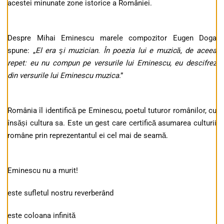
acestei minunate zone istorice a României.
Despre Mihai Eminescu marele compozitor Eugen Doga
spune: „
El era şi muzician. În poezia lui e muzică, de aceea
repet: eu nu compun pe versurile lui Eminescu, eu descifrez
din versurile lui Eminescu muzica
.”
România îl identifică pe Eminescu, poetul tuturor românilor, cu
însăși cultura sa. Este un gest care certifică asumarea culturii
române prin reprezentantul ei cel mai de seamă.
Eminescu nu a murit!
este sufletul nostru reverberând
este coloana infinită