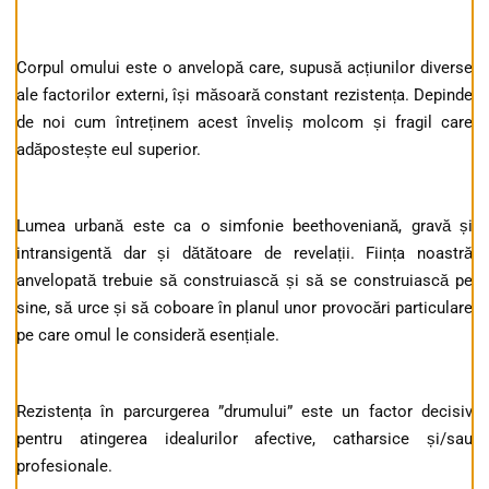
Corpul omului este o anvelopă care, supusă acțiunilor diverse
ale factorilor externi, își măsoară constant rezistența. Depinde
de noi cum întreținem acest înveliș molcom și fragil care
adăpostește eul superior.
Lumea urbană este ca o simfonie beethoveniană, gravă și
intransigentă dar și dătătoare de revelații. Ființa noastră
anvelopată trebuie să construiască și să se construiască pe
sine, să urce și să coboare în planul unor provocări particulare
pe care omul le consideră esențiale.
Rezistența în parcurgerea ”drumului” este un factor decisiv
pentru atingerea idealurilor afective, catharsice și/sau
profesionale.