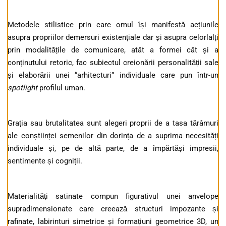
Metodele stilistice prin care omul își manifestă acțiunile
asupra propriilor demersuri existențiale dar și asupra celorlalți
prin modalitățile de comunicare, atât a formei cât și a
conținutului retoric, fac subiectul creionării personalității sale
și elaborării unei “arhitecturi” individuale care pun într-un
spotlight
profilul uman.
Grația sau brutalitatea sunt alegeri proprii de a tasa tărâmuri
ale conștiinței semenilor din dorința de a suprima necesități
individuale și, pe de altă parte, de a împărtăși impresii,
sentimente și cogniții.
Materialități satinate compun figurativul unei anvelope
supradimensionate care creează structuri impozante și
rafinate, labirinturi simetrice și formațiuni geometrice 3D, un