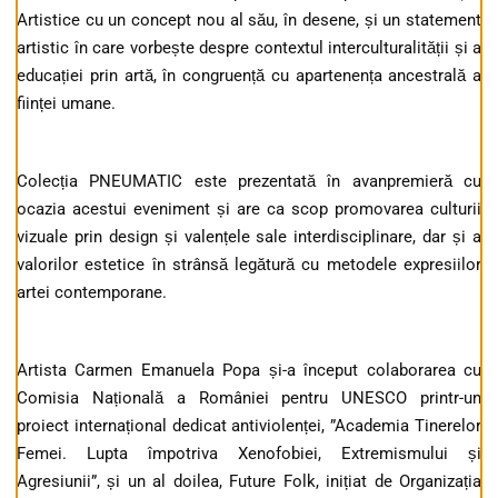
Artistice cu un concept nou al său, în desene, și un statement
artistic în care vorbește despre contextul interculturalității și a
educației prin artă, în congruență cu apartenența ancestrală a
ființei umane.
Colecția PNEUMATIC este prezentată în avanpremieră cu
ocazia acestui eveniment și are ca scop promovarea culturii
vizuale prin design și valențele sale interdisciplinare, dar și a
valorilor estetice în strânsă legătură cu metodele expresiilor
artei contemporane.
Artista Carmen Emanuela Popa și-a început colaborarea cu
Comisia Națională a României pentru UNESCO printr-un
proiect internațional dedicat antiviolenței, ”Academia Tinerelor
Femei. Lupta împotriva Xenofobiei, Extremismului și
Agresiunii”, și un al doilea, Future Folk, inițiat de Organizația