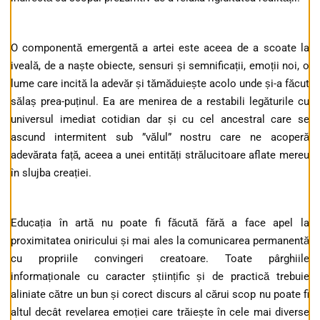
O componentă emergentă a artei este aceea de a scoate la
iveală, de a naște obiecte, sensuri și semnificații, emoții noi, o
lume care incită la adevăr și tămăduiește acolo unde și-a făcut
sălaș prea-puținul. Ea are menirea de a restabili legăturile cu
universul imediat cotidian dar și cu cel ancestral care se
ascund intermitent sub ”vălul” nostru care ne acoperă
adevărata față, aceea a unei entități strălucitoare aflate mereu
în slujba creației.
Educația în artă nu poate fi făcută fără a face apel la
proximitatea oniricului și mai ales la comunicarea permanentă
cu propriile convingeri creatoare. Toate pârghiile
informaționale cu caracter științific și de practică trebuie
aliniate către un bun și corect discurs al cărui scop nu poate fi
altul decât revelarea emoției care trăiește în cele mai diverse