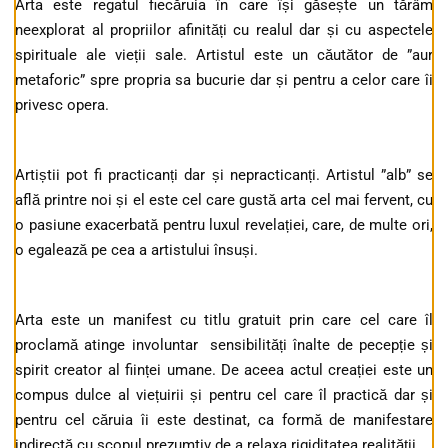
Arta este regatul fiecăruia în care își găsește un tărâm
neexplorat al propriilor afinități cu realul dar și cu aspectele
spirituale ale vieții sale. Artistul este un căutător de ”aur
metaforic” spre propria sa bucurie dar și pentru a celor care îi
privesc opera.
Artiștii pot fi practicanți dar și nepracticanți. Artistul ”alb” se
află printre noi și el este cel care gustă arta cel mai fervent, cu
o pasiune exacerbată pentru luxul revelației, care, de multe ori,
o egalează pe cea a artistului însuși.
Arta este un manifest cu titlu gratuit prin care cel care îl
proclamă atinge involuntar sensibilități înalte de pecepție și
spirit creator al ființei umane. De aceea actul creației este un
compus dulce al viețuirii și pentru cel care îl practică dar și
pentru cel căruia îi este destinat, ca formă de manifestare
indirectă cu scopul prezumtiv de a relaxa rigiditatea realității.