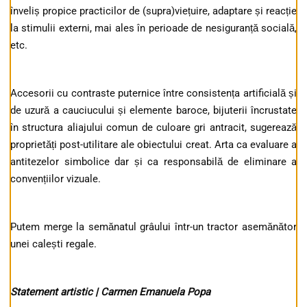
înveliș propice practicilor de (supra)viețuire, adaptare și reacție
la stimulii externi, mai ales în perioade de nesiguranță socială,
etc.
Accesorii cu contraste puternice între consistența artificială și
de uzură a cauciucului și elemente baroce, bijuterii încrustate
în structura aliajului comun de culoare gri antracit, sugerează
proprietăți post-utilitare ale obiectului creat. Arta ca evaluare a
antitezelor simbolice dar și ca responsabilă de eliminare a
convențiilor vizuale.
Putem merge la semănatul grâului într-un tractor asemănător
unei calești regale.
Statement artistic | Carmen Emanuela Popa