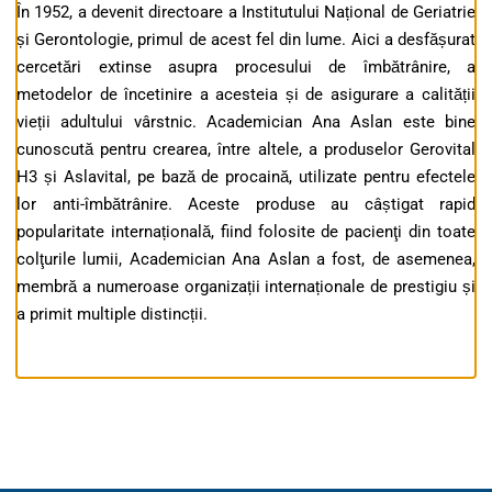
În 1952, a devenit directoare a Institutului Național de Geriatrie
și Gerontologie, primul de acest fel din lume. Aici a desfășurat
cercetări extinse asupra procesului de îmbătrânire, a
metodelor de încetinire a acesteia și de asigurare a calității
vieții adultului vârstnic. Academician Ana Aslan este bine
cunoscută pentru crearea, între altele, a produselor Gerovital
H3 și Aslavital, pe bază de procaină, utilizate pentru efectele
lor anti-îmbătrânire. Aceste produse au câștigat rapid
popularitate internațională, fiind folosite de pacienţi din toate
colţurile lumii, Academician Ana Aslan a fost, de asemenea,
membră a numeroase organizații internaționale de prestigiu și
a primit multiple distincții.