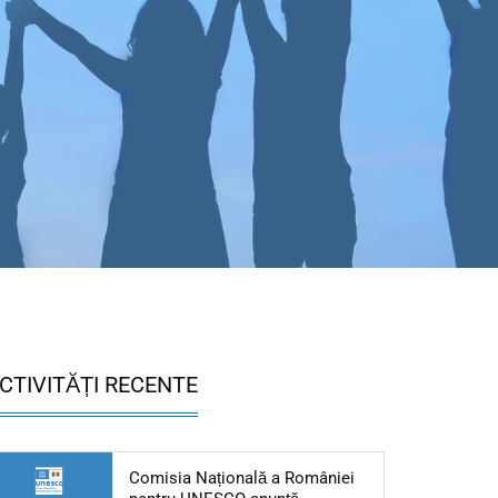
CTIVITĂȚI RECENTE
Comisia Națională a României
Articol: Comisia Naționa