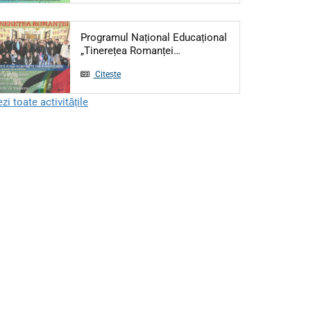
Programul Național Educațional
Articol: Programul Național
„Tinerețea Romanței…
Citește
zi toate activitățile