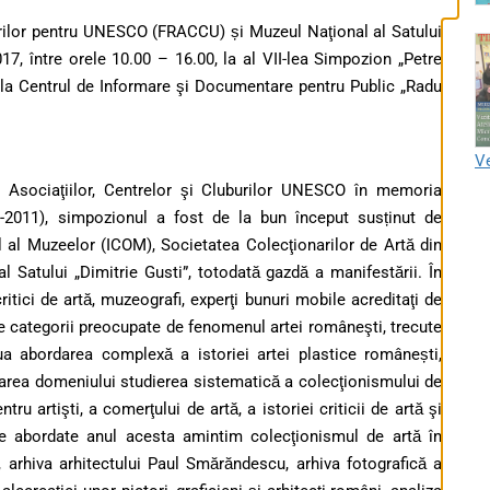
burilor pentru UNESCO (FRACCU) și
Muzeul Naţion
al al Satului
01
7
,
între
orele 10.00
–
16.00,
la al
V
I
I
-lea Simpozion
„Petre
 la
Centrul de Informare şi Documentare pentru Public „Radu
Ve
a Asociaţiilor, Centrelor şi Cluburilor UNESCO în memoria
-2011)
, simpozionul
a fost de la bun început susținut de
al al Muzeelor
(ICOM), Societatea Colecţionarilor de Artă din
 Satului „Dimitrie Gusti”, totodată gazdă a manifestării.
În
ritici de artă, muzeografi,
experţi bunuri mobile acreditaţi de
te categorii
preocupate de
fenomenul arte
i româneşti, trecute
ua abordarea complexă a istoriei artei plastice românești,
etarea domeniului studierea sistematică a colecţionismului de
tru artişti, a comerţului de artă, a istoriei criticii de artă şi
e abordate anul acesta amintim colecţionismul
de artă
în
a, arhiva arhitectului Paul Smărăndescu, arhiva fotografică a