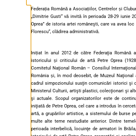
Federația Română a Asociațiilor, Centrelor și Clu
„Dimitrie Gusti“
vă invită în perioada
28-29
iunie 2
Oprea”
de istoria artei româneşti
,
care va avea loc
Florescu“
, clădirea administrativă
.
Inițiat în anul 2012 de către Federaţia Română 
istoricului și criticului de artă
Petre Oprea (1928
Comitetul Naţional Român –
Consiliul Internaţion
România și
,
în mod deosebit
,
de Muzeul Naţional al
cadrul simpozionului susţin comunicări istorici şi c
Ministerul Culturii,
artişti plastici, colecţionari şi al
şi actuale.
Scopul organizatorilor este de contin
iniţiată de Petre Oprea, cel care a introdus în cerc
artă, a grupărilor artistice, a sistemului de burse pen
multe alte teme nestudiate anterior.
Dintre temel
perioada interbelică
, locuinţe de armatori în Brăil