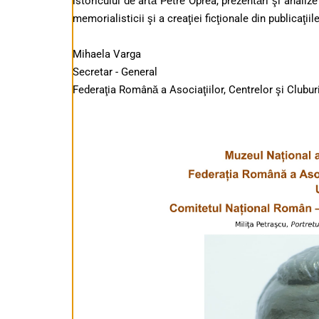
istoricului de artă Petre Oprea, prezentări şi analize
memorialisticii şi a creaţiei ficţionale din publicaţiil
Mihaela Varga
Secretar - General
Federaţia Română a Asociaţiilor, Centrelor şi Club