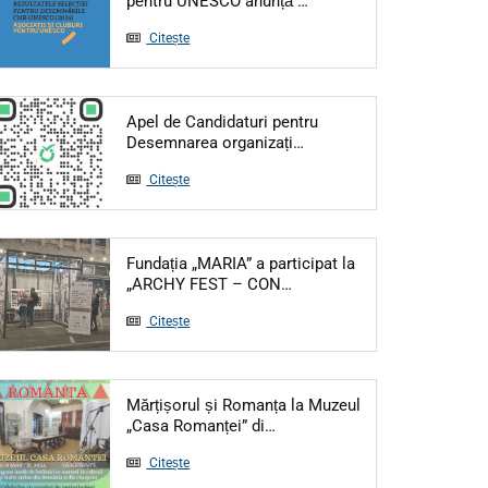
pentru UNESCO anunță …
Citește
Apel de Candidaturi pentru
Articol: Apel de Candidat
Desemnarea organizați…
Citește
Fundația „MARIA” a participat la
Articol: Fundația „MARIA
„ARCHY FEST – CON…
Citește
Mărțișorul și Romanța la Muzeul
Articol: Mărțișorul și Roman
„Casa Romanței” di…
Citește