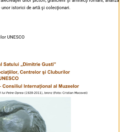
 ale
creaţiei unor pictori, graficieni şi arhitecţi români, analiza
e unor istorici de artă şi colecţionari.
urilor UNESCO