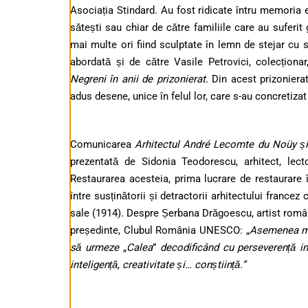
Asociația Stindard. Au fost ridicate întru memoria 
sătești sau chiar de către familiile care au suferit
mai multe ori fiind sculptate în lemn de stejar cu s
abordată și de către Vasile Petrovici, colecționar
Negreni în anii de prizonierat.
Din acest prizonierat
adus desene, unice în felul lor, care s-au concretiza
Comunicarea
Arhitectul André Lecomte du Noüy și 
prezentată de Sidonia Teodorescu, arhitect, lecto
Restaurarea acesteia, prima lucrare de restaurare 
între susținătorii și detractorii arhitectului france
sale (1914).
Despre Șerbana Drăgoescu, artist român r
președinte, Clubul România UNESCO: „
Asemenea mar
să urmeze
„
Calea
”
decodificând cu perseverență ind
inteligență, creativitate și… conștiință.”