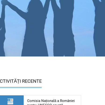
CTIVITĂȚI RECENTE
Comisia Națională a României
Articol: Comisia Naționa