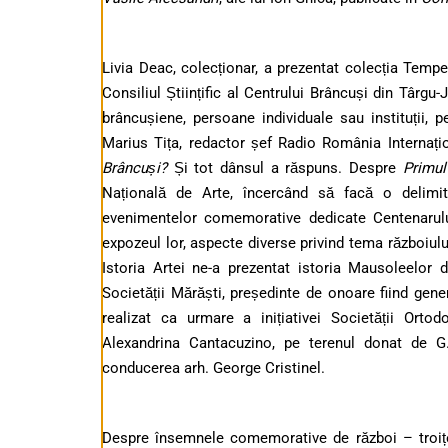
Livia Deac, colecționar, a prezentat colecția Tem
Consiliul Științific al Centrului Brâncuși din Târgu-
brâncușiene, persoane individuale sau instituții, p
Marius Tița, redactor șef Radio România Internațio
Brâncuși?
Și tot dânsul a răspuns.
Despre
Primul
Națională de Arte, încercând să facă o delimi
evenimentelor comemorative dedicate Centenarulu
expozeul lor, aspecte diverse privind tema războiului
Istoria Artei ne-a prezentat istoria Mausoleelor d
Societății Mărăști, președinte de onoare fiind gen
realizat ca urmare a inițiativei Societății Ort
Alexandrina Cantacuzino, pe terenul donat de G
conducerea arh. George Cristinel.
Despre însemnele comemorative de război – troițele