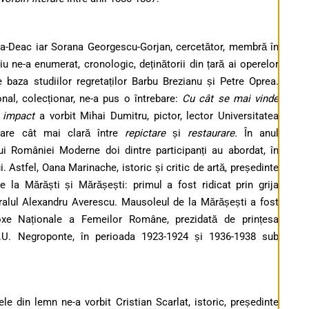
pea-Deac iar Sorana Georgescu-Gorjan, cercetător, membră în
Jiu ne-a enumerat, cronologic, deținătorii din țară ai operelor
e baza studiilor regretaților Barbu Brezianu și Petre Oprea.
nal, colecționar, ne-a pus o întrebare:
Cu cât se mai vinde
 impact
a vorbit Mihai Dumitru, pictor, lector Universitatea
tare cât mai clară între
repictare
și
restaurare.
În anul
i României Moderne doi dintre participanți au abordat, în
. Astfel, Oana Marinache, istoric și critic de artă, președinte
e la Mărăști și Mărășești: primul a fost ridicat prin grija
eralul Alexandru Averescu. Mausoleul de la Mărășești a fost
odoxe Naționale a Femeilor Române, prezidată de prințesa
.U. Negroponte, în perioada 1923-1924 și 1936-1938 sub
 din lemn ne-a vorbit Cristian Scarlat, istoric, președinte