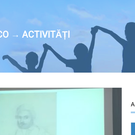
CO → ACTIVITĂȚI
A