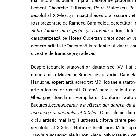
mai întors niciodată în țară.
Călătoriile pictoril
Lemeni, Gheorghe Tattarascu, Petre Mateescu, Petr
secolul al XIX-lea, și impactul acestora asupra vieți
fost prezentate de Ramona Caramelea, cercetător, In
Bolta luminii între grație și armonie
a fost titlul
caracterizează pe Horea Cucerzan drept
poet în v
demers artistc te îndeamnă la reflecție și visare as
o zestre de frumusețe și adevăr.
Despre icoanele staroverilor, datate sec. XVIII și 
etnografie a Muzeului Brăilei ne-au vorbit Gabrie
Harțuche, expert artă acreditat MC. Icoanele starover
arte a icoanelor rusești.
O temă care a reținut ate
Gheorghe Ioachim Pompilian. Conform autoru
București,
comunicarea s-a născut din dorința de a v
cunoscuți ai secolului al XIX-lea.
Cinci uleiuri din 
ciclu artistic mai larg, ilustrează câteva dintre pe
secolului al XIX-lea. Nota de inedit constă în fapt
Vasile Alecsandri
, ale lui Ion Ghica, publicate în
Conv