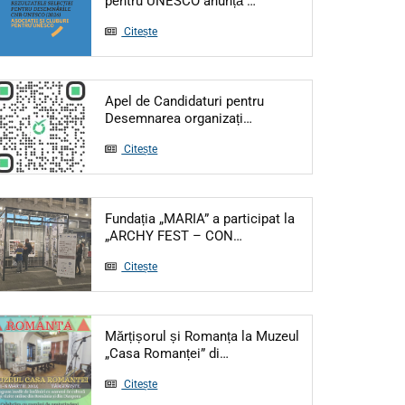
pentru UNESCO anunță …
Citește
Apel de Candidaturi pentru
Articol: Apel de Candidat
Desemnarea organizați…
Citește
Fundația „MARIA” a participat la
Articol: Fundația „MARIA
„ARCHY FEST – CON…
Citește
Mărțișorul și Romanța la Muzeul
Articol: Mărțișorul și Roman
„Casa Romanței” di…
Citește