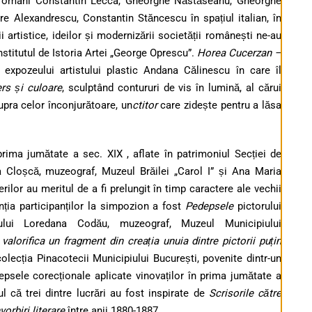
or români Constantin Lecca, Gheorghe Năstăseanu, Gheorghe
e Alexandrescu, Constantin Stăncescu în spațiul italian, în
i artistice, ideilor și modernizării societății românești ne-au
stitutul de Istoria Artei „George Oprescu”.
Horea Cucerzan –
 expozeului artistului plastic Andana Călinescu în care îl
ers și culoare
, sculptând contururi de vis în lumină, al cărui
upra celor înconjurătoare, un
ctitor
care zidește pentru a lăsa
prima jumătate a sec. XIX , aflate în patrimoniul Secției de
la Cloșcă, muzeograf, Muzeul Brăilei „Carol I” și Ana Maria
ilor au meritul de a fi prelungit în timp caractere ale vechii
nția participanților la simpozion a fost
Pedepsele
pictorului
lui Loredana Codău, muzeograf, Muzeul Municipiului
alorifica un fragment din creația unuia dintre pictorii puțin
colecția Pinacotecii Municipiului București, povenite dintr-un
depsele corecționale aplicate vinovaților în prima jumătate a
ul că trei dintre lucrări au fost inspirate de
Scrisorile către
orbiri literare
între anii 1880-1887.