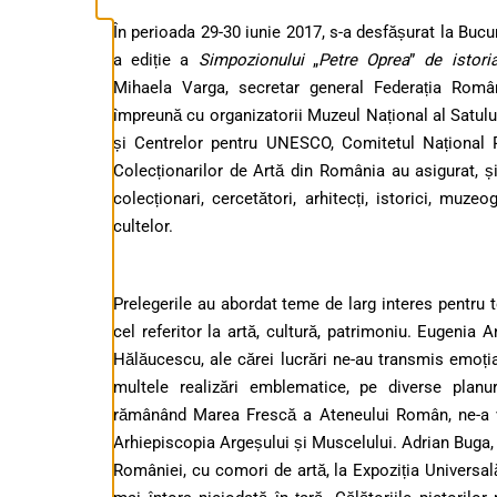
În perioada 29-30 iunie 2017, s-a desfășurat la Bucur
a ediție a
Simpozionului
„
Petre Oprea
”
de istoria
Mihaela Varga, secretar general Federația Român
împreună cu organizatorii Muzeul Național al Satului
și Centrelor pentru UNESCO, Comitetul Național 
Colecționarilor de Artă din România au asigurat, ș
colecționari, cercetători, arhitecți, istorici, muzeo
cultelor.
Prelegerile au abordat teme de larg interes pentru
cel referitor la artă, cultură, patrimoniu.
Eugenia An
Hălăucescu, ale cărei lucrări ne-au transmis emoția 
multele realizări emblematice, pe diverse planur
rămânând Marea Frescă a Ateneului Român, ne-a vo
Arhiepiscopia Argeșului și Muscelului.
Adrian Buga, 
României, cu comori de artă, la Expoziția Universa