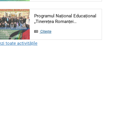
Programul Național Educațional
Articol: Programul Național
„Tinerețea Romanței…
Citește
zi toate activitățile