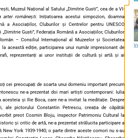
ești, Muzeul Național al Satului „Dimitrie Gusti”, cea de a VI-
 artei românești
.
Inițiatoarea acestui simpozion, doamna
ă a Asociațiilor, Cluburilor și Centrelor pentru UNESCO
 „Dimitrie Gusti”, Federația Română a Asociațiilor, Cluburilor
Român – Consiliul Internațional al Muzeelor și Societatea
Ve
i la această ediție, participarea unui număr impresionant de
grafi, reprezentanți ai unor instituții de cultură și artă și ai
 toți cei preocupați de soarta unui domeniu important precum
tonescu ne-a prezentat doi mari artiști contemporani: Iulia
acesteia și Ilie Boca, care ne-a invitat la meditație.
Despre
i, ale pictorului Constantin Petrescu, creația de căpătâi
rbit preot Cosmin Bloju, inspector Patrimoniu Cultural la
istoric și critic de artă, ne-a prezentat strălucita participare a
lă New York 1939-1940; o parte dintre aceste comori nu s-au