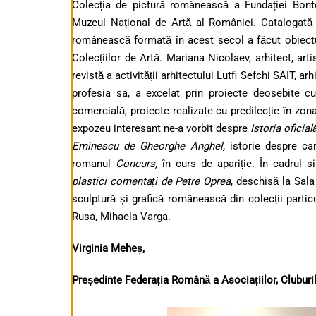
Colecția de pictură românească a Fundației Bont
Muzeul Național de Artă al României. Catalogată 
românească formată în acest secol a făcut obiectu
Colecțiilor de Artă.
Mariana Nicolaev, arhitect, arti
revistă a activității arhitectului Lutfi Sefchi SAIT, a
profesia sa, a excelat prin proiecte deosebite cu 
comercială, proiecte realizate cu predilecție în zo
expozeu interesant ne-a vorbit despre
Istoria oficia
Eminescu de Gheorghe Anghel,
istorie despre c
romanul
Concurs,
în curs de apariție.
În cadrul s
plastici comentați de Petre Oprea
, deschisă la Sala
sculptură și grafică românească din colecții particul
Rusa, Mihaela Varga.
Virginia Meheș,
Preș
edinte Federația Română a Asociațiilor, Clubur