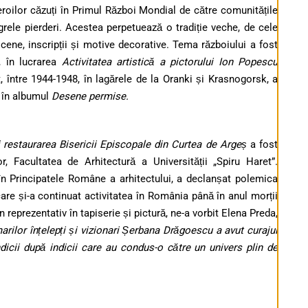
eroilor căzuți în Primul Război Mondial de către comunitățile
 grele pierderi. Acestea perpetuează o tradiție veche, de cele
cene, inscripții și motive decorative.
Tema războiului a fost
, în lucrarea
Activitatea artistică a pictorului Ion Popescu
, între 1944-1948, în lagărele de la Oranki și Krasnogorsk, a
t în albumul
Desene permise.
restaurarea Bisericii Episcopale din Curtea de Argeș
a fost
r, Facultatea de Arhitectură a Universității „Spiru Haret”.
în Principatele Române a arhitectului, a declanșat polemica
z care și-a continuat activitatea în România până în anul morții
eprezentativ în tapiserie și pictură, ne-a vorbit Elena Preda,
ilor înțelepți și vizionari Șerbana Drăgoescu a avut curajul
icii după indicii care au condus-o către un univers plin de