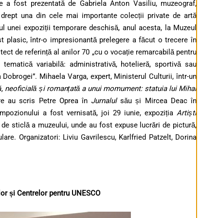
e a fost prezentată de Gabriela Anton Vasiliu, muzeograf,
drept una din cele mai importante colecții private de artă
l unei expoziții temporare deschisă, anul acesta, la Muzeul
st plasic, într-o impresionantă prelegere a făcut o trecere în
rhitect de referință al anilor 70 „cu o vocație remarcabilă pentru
tematică variabilă: administrativă, hotelieră, sportivă sau
na Dobrogei”.
Mihaela Varga, expert, Ministerul Culturii, într-un
lă, neoficială și romanțată a unui momument: statuia lui Mihai
are au scris Petre Oprea în
Jurnalul
său și Mircea Deac în
impozionului a fost vernisată, joi 29 iunie, expoziția
Artiști
 de sticlă a muzeului, unde au fost expuse lucrări de pictură,
are. Organizatori: Liviu Gavrilescu, Karlfried Patzelt, Dorina
ilor și Centrelor pentru UNESCO