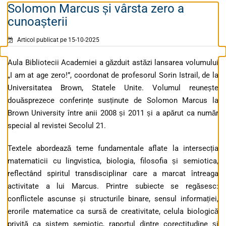
Solomon Marcus și vârsta zero a
cunoașterii
Articol publicat pe 15-10-2025
Aula Bibliotecii Academiei a găzduit astăzi lansarea volumului
„I am at age zero!”, coordonat de profesorul Sorin Istrail, de la
Universitatea Brown, Statele Unite. Volumul reunește
douăsprezece conferințe susținute de Solomon Marcus la
Brown University între anii 2008 și 2011 și a apărut ca număr
special al revistei Secolul 21.
Textele abordează teme fundamentale aflate la intersecția
matematicii cu lingvistica, biologia, filosofia și semiotica,
reflectând spiritul transdisciplinar care a marcat întreaga
activitate a lui Marcus. Printre subiecte se regăsesc:
conflictele ascunse și structurile binare, sensul informației,
erorile matematice ca sursă de creativitate, celula biologică
privită ca sistem semiotic, raportul dintre corectitudine și