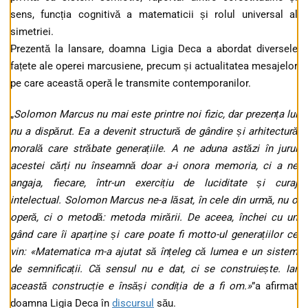
sens, funcția cognitivă a matematicii și rolul universal al
simetriei.
Prezentă la lansare, doamna Ligia Deca a abordat diversele
fațete ale operei marcusiene, precum și actualitatea mesajelor
pe care această operă le transmite contemporanilor.
„
Solomon Marcus nu mai este printre noi fizic, dar prezența lui
nu a dispărut. Ea a devenit structură de gândire și arhitectură
morală care străbate generațiile. A ne aduna astăzi în jurul
acestei cărți nu înseamnă doar a-i onora memoria, ci a ne
angaja, fiecare, într-un exercițiu de luciditate și curaj
intelectual. Solomon Marcus ne-a lăsat, în cele din urmă, nu o
operă, ci o metodă: metoda mirării. De aceea, închei cu un
gând care îi aparține și care poate fi motto-ul generațiilor ce
vin: «Matematica m-a ajutat să înțeleg că lumea e un sistem
de semnificații. Că sensul nu e dat, ci se construiește. Iar
această construcție e însăși condiția de a fi om.»
”a afirmat
doamna Ligia Deca în
discursul
său.