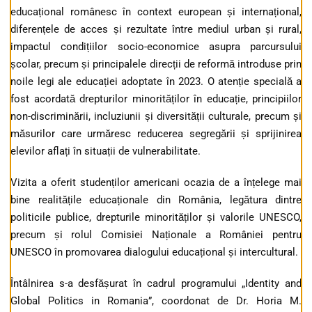
educațional românesc în context european și internațional,
diferențele de acces și rezultate între mediul urban și rural,
impactul condițiilor socio-economice asupra parcursului
școlar, precum și principalele direcții de reformă introduse prin
noile legi ale educației adoptate în 2023. O atenție specială a
fost acordată drepturilor minorităților în educație, principiilor
non-discriminării, incluziunii și diversității culturale, precum și
măsurilor care urmăresc reducerea segregării și sprijinirea
elevilor aflați în situații de vulnerabilitate.
Vizita a oferit studenților americani ocazia de a înțelege mai
bine realitățile educaționale din România, legătura dintre
politicile publice, drepturile minorităților și valorile UNESCO,
precum și rolul Comisiei Naționale a României pentru
UNESCO în promovarea dialogului educațional și intercultural.
Întâlnirea s-a desfășurat în cadrul programului „Identity and
Global Politics in Romania”, coordonat de Dr. Horia M.