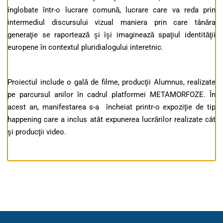
înglobate într-o lucrare comună, lucrare care va reda prin
intermediul discursului vizual maniera prin care tânăra
generaţie se raportează şi îşi imaginează spaţiul identităţii
europene în contextul pluridialogului interetnic.
Proiectul include o gală de filme, producţii Alumnus, realizate
pe parcursul anilor în cadrul platformei METAMORFOZE. În
acest an, manifestarea s-a încheiat printr-o expoziţie de tip
happening care a inclus atât expunerea lucrărilor realizate cât
şi producţii video.