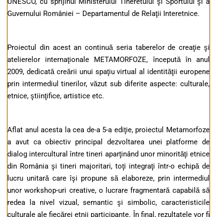
UNESCO, cu sprijinul Ministerului Tineretului şi Sportului şi a
Guvernului României – Departamentul de Relaţii Interetnice.
Proiectul din acest an continuă seria taberelor de creaţie şi
atelierelor internaţionale METAMORFOZE, începută în anul
2009, dedicată creării unui spaţiu virtual al identităţii europene
prin intermediul tinerilor, văzut sub diferite aspecte: culturale,
etnice, ştiinţifice, artistice etc.
Aflat anul acesta la cea de-a 5-a ediţie, proiectul Metamorfoze
a avut ca obiectiv principal dezvoltarea unei platforme de
dialog intercultural între tineri aparţinând unor minorităţi etnice
din România şi tineri majoritari, toţi integraţi într-o echipă de
lucru unitară care îşi propune să elaboreze, prin intermediul
unor workshop-uri creative, o lucrare fragmentară capabilă să
redea la nivel vizual, semantic şi simbolic, caracteristicile
culturale ale fiecărei etnii participante. În final, rezultatele vor fi