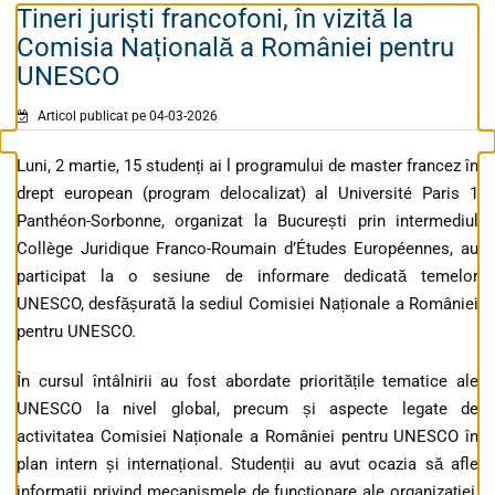
Tineri juriști francofoni, în vizită la
Comisia Națională a României pentru
UNESCO
Articol publicat pe 04-03-2026
Luni, 2 martie, 15 studenți ai l programului de master francez în
drept european (program delocalizat) al Université Paris 1
Panthéon-Sorbonne, organizat la București prin intermediul
Collège Juridique Franco-Roumain d’Études Européennes, au
participat la o sesiune de informare dedicată temelor
UNESCO, desfășurată la sediul Comisiei Naționale a României
pentru UNESCO.
În cursul întâlnirii au fost abordate prioritățile tematice ale
UNESCO la nivel global, precum și aspecte legate de
activitatea Comisiei Naționale a României pentru UNESCO în
plan intern și internațional. Studenții au avut ocazia să afle
informații privind mecanismele de funcționare ale organizației,