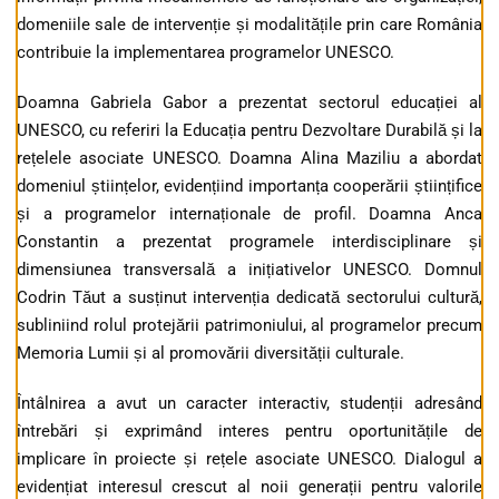
domeniile sale de intervenție și modalitățile prin care România
contribuie la implementarea programelor UNESCO.
Doamna Gabriela Gabor a prezentat sectorul educației al
UNESCO, cu referiri la Educația pentru Dezvoltare Durabilă și la
rețelele asociate UNESCO. Doamna Alina Maziliu a abordat
domeniul științelor, evidențiind importanța cooperării științifice
și a programelor internaționale de profil. Doamna Anca
Constantin a prezentat programele interdisciplinare și
dimensiunea transversală a inițiativelor UNESCO. Domnul
Codrin Tăut a susținut intervenția dedicată sectorului cultură,
subliniind rolul protejării patrimoniului, al programelor precum
Memoria Lumii și al promovării diversității culturale.
Întâlnirea a avut un caracter interactiv, studenții adresând
întrebări și exprimând interes pentru oportunitățile de
implicare în proiecte și rețele asociate UNESCO. Dialogul a
evidențiat interesul crescut al noii generații pentru valorile