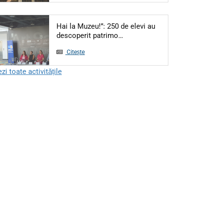
Hai la Muzeu!”: 250 de elevi au
Articol: Hai la Muzeu!”: 250 
descoperit patrimo…
Citește
zi toate activitățile