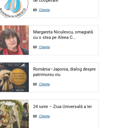
de cooperare
Citește
Margareta Niculescu, omagiată
Articol: Margareta Niculesc
cu o stea pe Aleea C…
Citește
România–Japonia, dialog despre
Articol: România–Japonia, dialog d
patrimoniu viu
Citește
Articol: 24 iunie – 
24 iunie – Ziua Universală a Iei
Citește