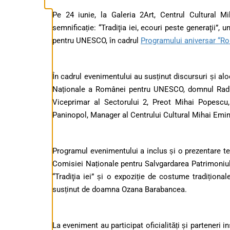
Pe 24 iunie, la Galeria 2Art, Centrul Cultural
semnificație: “Tradiţia iei, ecouri peste generaţii”,
pentru UNESCO
, în cadrul
Programului aniversar “Ro
În cadrul evenimentului au susținut discursuri și a
Naționale a Românei pentru UNESCO, domnul
Rad
Viceprimar al Sectorului 2, Preot Mihai Popescu
Paninopol
, Manager al Centrului Cultural Mihai Emi
Programul evenimentului a inclus și o prezentare te
Comisiei Naționale pentru Salvgardarea Patrimoniului
“Tradiţia iei” și o expoziție de costume tradițional
susținut de doamna Ozana Barabancea.
La eveniment au participat oficialități și parteneri in