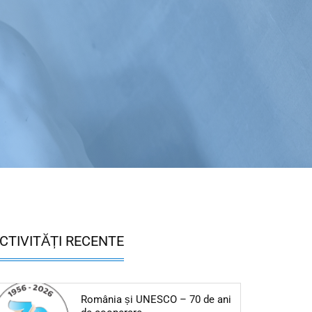
CTIVITĂȚI RECENTE
România și UNESCO – 70 de ani
Articol: România și UNESCO – 70 de