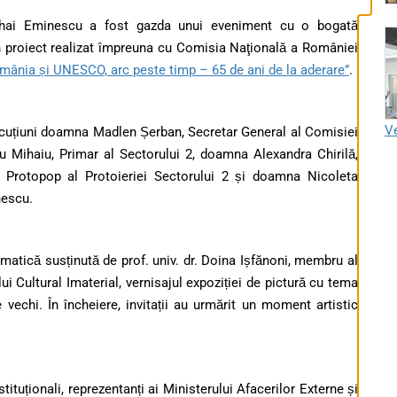
 Mihai Eminescu a fost gazda unui eveniment cu o bogată
 un proiect realizat împreuna cu
Comisia Naţională a României
mânia și UNESCO, arc peste timp – 65 de ani de la aderare”
.
Ve
locuțiuni doamna Madlen Șerban, Secretar General al Comisiei
u Mihaiu
, Primar al Sectorului 2, doamna
Alexandra Chirilă
,
, Protopop al Protoieriei Sectorului 2 și doamna
Nicoleta
nescu.
matică susținută de prof. univ. dr. Doina Ișfănoni, membru al
 Cultural Imaterial, vernisajul expoziției de pictură cu tema
e vechi. În încheiere, invitații au urmărit un moment artistic
stituționali, reprezentanți ai Ministerului Afacerilor Externe și