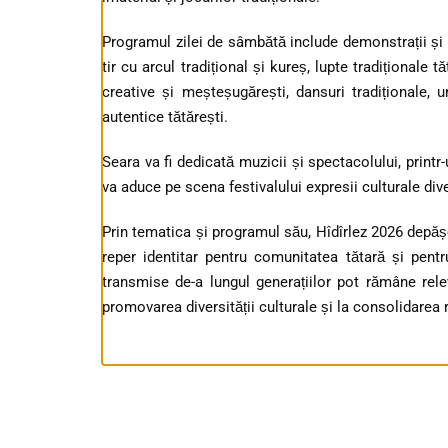
Programul zilei de sâmbătă include demonstrații ș
tir cu arcul tradițional și kureș, lupte tradiționale 
creative și meșteșugărești, dansuri tradiționale, 
autentice tătărești.
Seara va fi dedicată muzicii și spectacolului, printr-
va aduce pe scena festivalului expresii culturale dive
Prin tematica și programul său, Hîdîrlez 2026 depă
reper identitar pentru comunitatea tătară și pentru
transmise de-a lungul generațiilor pot rămâne relev
promovarea diversității culturale și la consolidarea 