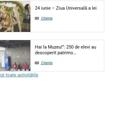
Articol: 24 iunie – 
24 iunie – Ziua Universală a Iei
Citește
Hai la Muzeu!”: 250 de elevi au
Articol: Hai la Muzeu!”: 250 
descoperit patrimo…
Citește
zi toate activitățile