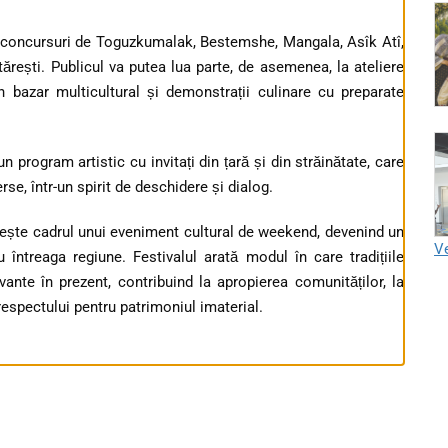
i concursuri de Toguzkumalak, Bestemshe, Mangala, Asîk Atî,
tătărești. Publicul va putea lua parte, de asemenea, la ateliere
un bazar multicultural și demonstrații culinare cu preparate
un program artistic cu invitați din țară și din străinătate, care
rse, într-un spirit de deschidere și dialog.
șește cadrul unui eveniment cultural de weekend, devenind un
Ve
 întreaga regiune. Festivalul arată modul în care tradițiile
ante în prezent, contribuind la apropierea comunităților, la
respectului pentru patrimoniul imaterial.