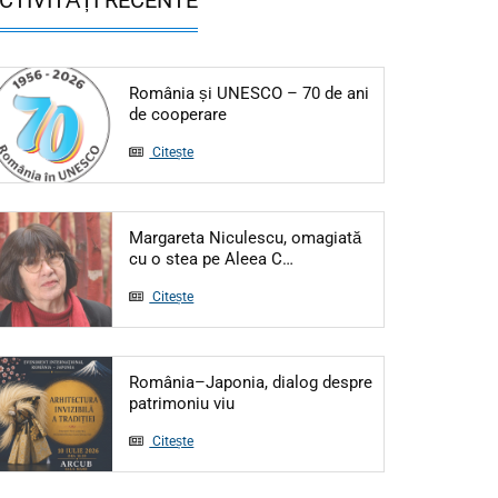
România și UNESCO – 70 de ani
Articol: România și UNESCO – 70 de
de cooperare
Citește
Margareta Niculescu, omagiată
Articol: Margareta Niculesc
cu o stea pe Aleea C…
Citește
România–Japonia, dialog despre
Articol: România–Japonia, dialog d
patrimoniu viu
Citește