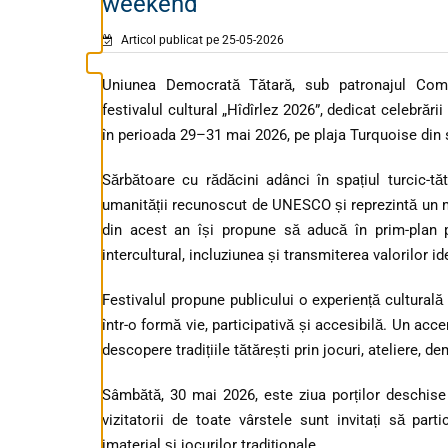
weekend
Articol publicat pe 25-05-2026
Uniunea Democrată Tătară, sub patronajul Com
festivalul cultural „Hîdîrlez 2026”, dedicat celebrării
în perioada 29–31 mai 2026, pe plaja Turquoise din s
Sărbătoare cu rădăcini adânci în spațiul turcic-tăt
umanității recunoscut de UNESCO și reprezintă un mom
din acest an își propune să aducă în prim-plan p
intercultural, incluziunea și transmiterea valorilor id
Festivalul propune publicului o experiență cultural
într-o formă vie, participativă și accesibilă. Un acc
descopere tradițiile tătărești prin jocuri, ateliere, 
Sâmbătă, 30 mai 2026, este ziua porților deschise 
vizitatorii de toate vârstele sunt invitați să parti
imaterial și jocurilor tradiționale.