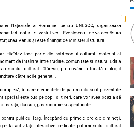
isiei Naționale a României pentru UNESCO, organizează
 renașterii naturii și venirii verii. Evenimentul se va desfășura
tațiunea Venus și este finanțat de Ministerul Culturii.
ar, Hîdîrlez face parte din patrimoniul cultural imaterial al
ent de întâlnire între tradiție, comunitate și natură. Ediția
atrimoniul cultural tătăresc, promovând totodată dialogul
entitare către noile generații.
ă complexă, în care elementele de patrimoniu sunt prezentate
ent special este pus pe copii și tineri, care vor avea ocazia să
demonstrații, dansuri, gastronomie și spectacole.
pentru publicul larg. Începând cu primele ore ale dimineții,
cipe la activități interactive dedicate patrimoniului cultural