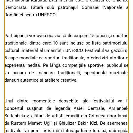
Internațional Kurultai. Evenimentul este organizat de Uniunea
Democrată Tătară sub patronajul Comisiei Naționale a
României pentru UNESCO.
Participanții vor avea ocazia să descopere 15 jocuri și sporturi
tradiționale, dintre care 10 sunt incluse pe lista patrimoniului
cultural imaterial al umanității UNESCO. Festivalul va găzdui și
5 cupe mondiale de sporturi tradiționale, oferind vizitatorilor o
experiență inedită. Pe lângă competițiile sportive, publicul se
va bucura de mâncare tradițională, spectacole muzicale,
dansuri autentice și ateliere creative.
Unul dintre momentele deosebite ale festivalului va fi
concertul susținut de legenda Asiei Centrale, Arslanbek
Sultanbekov, alături de artiști emeriți din Crimeea coordonați
de Rustem Memet Uglî și Ghiulizar Bekir Kîzî. De asemenea,
festivalul va primi artiști din întreaga lume turcică, sub egida