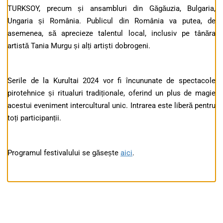
TURKSOY, precum și ansambluri din Găgăuzia, Bulgaria,
Ungaria și România. Publicul din România va putea, de
asemenea, să aprecieze talentul local, inclusiv pe tânăra
artistă Tania Murgu și alți artiști dobrogeni.
Serile de la Kurultai 2024 vor fi încununate de spectacole
pirotehnice și ritualuri tradiționale, oferind un plus de magie
acestui eveniment intercultural unic. Intrarea este liberă pentru
toți participanții.
Programul festivalului se găsește
aici
.