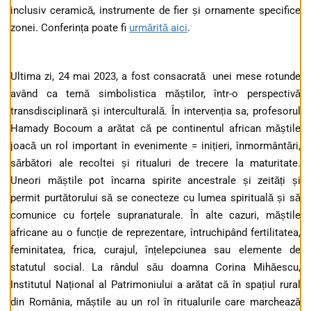
inclusiv ceramică, instrumente de fier și ornamente specifice
zonei. Conferința poate fi
urmărită aici
.
Ultima zi, 24 mai 2023, a fost consacrată unei mese rotunde
având ca temă simbolistica măștilor, într-o perspectivă
transdisciplinară și interculturală. În intervenția sa, profesorul
Hamady Bocoum a arătat că pe continentul african măștile
joacă un rol important în evenimente = inițieri, înmormântări,
sărbători ale recoltei și ritualuri de trecere la maturitate.
Uneori măștile pot încarna spirite ancestrale și zeități și
permit purtătorului să se conecteze cu lumea spirituală și să
comunice cu forțele supranaturale. În alte cazuri, măștile
africane au o funcție de reprezentare, întruchipând fertilitatea,
feminitatea, frica, curajul, înțelepciunea sau elemente de
statutul social. La rândul său doamna Corina Mihăescu,
Institutul Național al Patrimoniului a arătat că în spațiul rural
din România, măștile au un rol în ritualurile care marchează