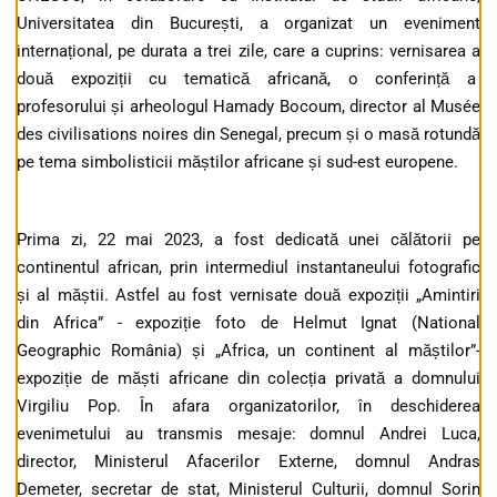
Universitatea din București, a organizat un eveniment
internațional, pe durata a trei zile, care a cuprins: vernisarea a
două expoziții cu tematică africană, o conferință a
profesorului și arheologul Hamady Bocoum, director al Musée
des civilisations noires din Senegal, precum și o masă rotundă
pe tema simbolisticii măștilor africane și sud-est europene.
Prima zi, 22 mai 2023, a fost dedicată unei călătorii pe
continentul african, prin intermediul instantaneului fotografic
și al măștii. Astfel au fost vernisate două expoziții „Amintiri
din Africa” - expoziție foto de Helmut Ignat (National
Geographic România) și „Africa, un continent al măștilor”-
expoziție de măști africane din colecția privată a domnului
Virgiliu Pop. În afara organizatorilor, în deschiderea
evenimetului au transmis mesaje: domnul Andrei Luca,
director, Ministerul Afacerilor Externe, domnul Andras
Demeter, secretar de stat, Ministerul Culturii, domnul Sorin