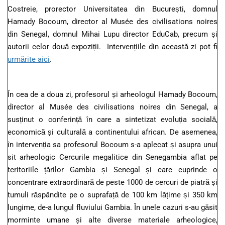
Costreie, prorector Universitatea din București, domnul
Hamady Bocoum, director al Musée des civilisations noires
din Senegal, domnul Mihai Lupu director EduCab, precum și
autorii celor două expoziții. Intervențiile din această zi pot fi
urmărite aici
.
În cea de a doua zi, profesorul și arheologul Hamady Bocoum,
director al Musée des civilisations noires din Senegal, a
susținut o conferință în care a sintetizat evoluția socială,
economică și culturală a continentului african. De asemenea,
în intervenția sa profesorul Bocoum s-a aplecat și asupra unui
sit arheologic Cercurile megalitice din Senegambia aflat pe
teritoriile țărilor Gambia și Senegal și care cuprinde o
concentrare extraordinară de peste 1000 de cercuri de piatră și
tumuli răspândite pe o suprafață de 100 km lățime și 350 km
lungime, de-a lungul fluviului Gambia. În unele cazuri s-au găsit
morminte umane și alte diverse materiale arheologice,