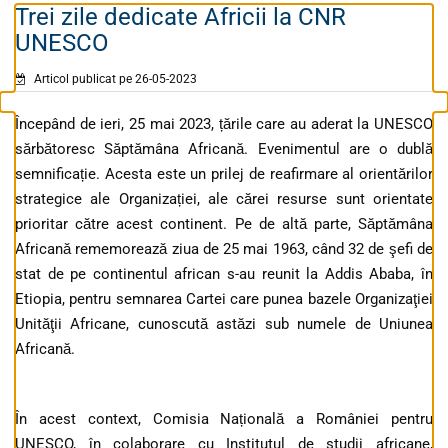
Trei zile dedicate Africii la CNR
UNESCO
Articol publicat pe 26-05-2023
Începând de ieri, 25 mai 2023, țările care au aderat la UNESCO
sărbătoresc Săptămâna Africană. Evenimentul are o dublă
semnificație. Acesta este un prilej de reafirmare al orientărilor
strategice ale Organizației, ale cărei resurse sunt orientate
prioritar către acest continent. Pe de altă parte, Săptămâna
Africană rememorează ziua de 25 mai 1963, când 32 de şefi de
stat de pe continentul african s-au reunit la Addis Ababa, în
Etiopia, pentru semnarea Cartei care punea bazele Organizaţiei
Unităţii Africane, cunoscută astăzi sub numele de Uniunea
Africană.
În acest context, Comisia Națională a României pentru
UNESCO, în colaborare cu Institutul de studii africane,