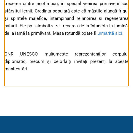
trecerea dintre anotimpuri, în special venirea primăverii sau
sfârșitul iernii. Credința populară este că măștile alungă frigul
și spiritele malefice, întâmpinând reînnoirea și regenerarea
naturii. Ele pot simboliza și trecerea de la întuneric la lumină,
de la iarnă la primăvară. Masa rotundă poate fi
urmărită aici
.
CNR UNESCO mulțumește reprezentanților corpului
diplomatic, precum și celorlalți invitați prezenți la aceste
manifestări.