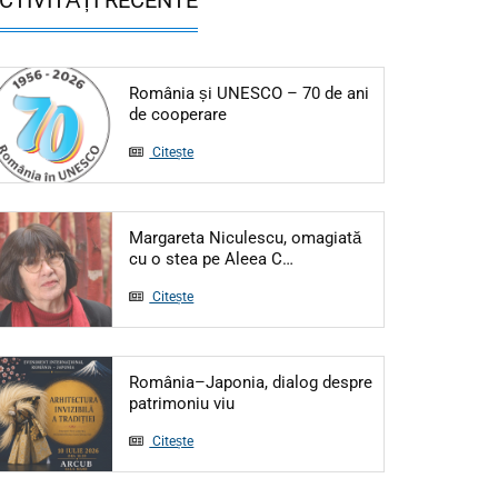
România și UNESCO – 70 de ani
Articol: România și UNESCO – 70 de
de cooperare
Citește
Margareta Niculescu, omagiată
Articol: Margareta Niculesc
cu o stea pe Aleea C…
Citește
România–Japonia, dialog despre
Articol: România–Japonia, dialog d
patrimoniu viu
Citește