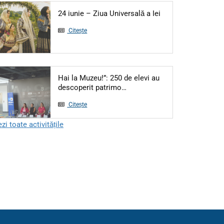
Articol: 24 iunie – 
24 iunie – Ziua Universală a Iei
Citește
Hai la Muzeu!”: 250 de elevi au
Articol: Hai la Muzeu!”: 250 
descoperit patrimo…
Citește
zi toate activitățile