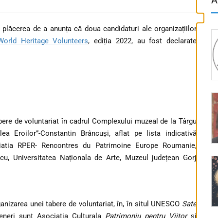
lăcerea de a anunța că doua candidaturi ale organizațiilor
World Heritage Volunteers
, ediția 2022, au fost declarate
bere de voluntariat în cadrul Complexului muzeal de la Târgu
 Eroilor”-Constantin Brâncuși, aflat pe lista indicativă
iatia RPER- Rencontres du Patrimoine Europe Roumanie,
cu, Universitatea Naționala de Arte, Muzeul județean Gorj
ganizarea unei tabere de voluntariat, în, în situl UNESCO
Sate
teneri sunt Asociatia Culturala
Patrimoniu pentru Viitor
și