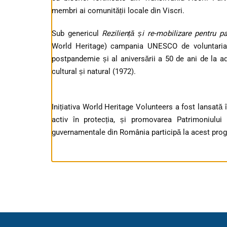
membri ai comunității locale din Viscri.
Sub genericul
Reziliență și re-mobilizare pentru p
World Heritage) campania UNESCO de voluntariat
postpandemie și al aniversării a 50 de ani de la a
cultural și natural (1972).
Inițiativa World Heritage Volunteers a fost lansată 
activ în protecția, și promovarea Patrimoniulu
guvernamentale din România participă la acest pro