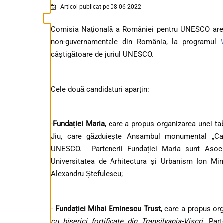
Articol publicat pe 08-06-2022
Comisia Națională a României pentru UNESCO are p
non-guvernamentale din România, la programul
câștigătoare de juriul UNESCO.
Cele două candidaturi aparțin:
-
Fundației Maria
, care a propus organizarea unei ta
Jiu, care găzduiește Ansambul monumental „Calea
UNESCO. Partenerii Fundației Maria sunt Asoc
Universitatea de Arhitectura și Urbanism Ion Min
Alexandru Ștefulescu;
-
Funda
ției Mihai Eminescu Trust
, care a propus or
cu biserici fortificate din Transilvania-Viscri
. Par