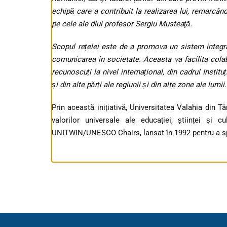
echipă care a contribuit la realizarea lui, remarcând
pe cele ale dlui profesor Sergiu Musteaţă.
Scopul rețelei este de a promova un sistem integra
comunicarea în societate. Aceasta va facilita colabo
recunoscuți la nivel internațional, din cadrul Instit
și din alte părți ale regiunii și din alte zone ale lumii.
Prin această inițiativă, Universitatea Valahia din
valorilor universale ale educației, științei și 
UNITWIN/UNESCO Chairs, lansat în 1992 pentru a spri