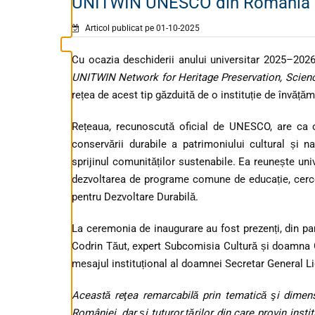
UNITWIN UNESCO din România
Articol publicat pe 01-10-2025
Cu ocazia deschiderii anului universitar 2025–2026
UNITWIN Network for Heritage Preservation, Scien
rețea de acest tip găzduită de o instituție de învăț
Rețeaua, recunoscută oficial de UNESCO, are ca o
conservării durabile a patrimoniului cultural și nat
sprijinul comunităților sustenabile. Ea reunește univ
dezvoltarea de programe comune de educație, cerce
pentru Dezvoltare Durabilă.
La ceremonia de inaugurare au fost prezenți, din 
Codrin Tăut, expert Subcomisia Cultură și doamna 
mesajul instituțional al doamnei Secretar General L
Această reţea remarcabilă prin tematică şi dimen
României, dar şi tuturor ţărilor din care provin inst