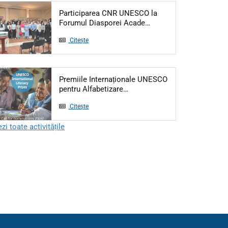
Participarea CNR UNESCO la
Articol: Participarea 
Forumul Diasporei Acade…
Citește
Premiile Internaționale UNESCO
Articol: Premiile Internațion
pentru Alfabetizare…
Citește
zi toate activitățile