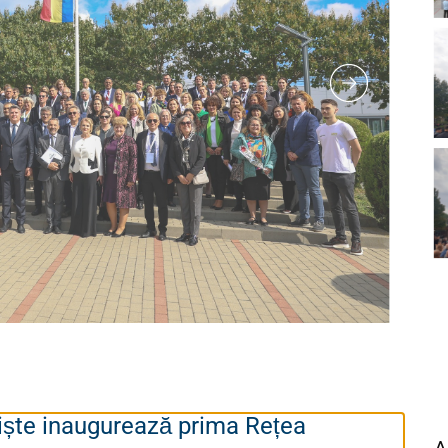
viște inaugurează prima Rețea
A