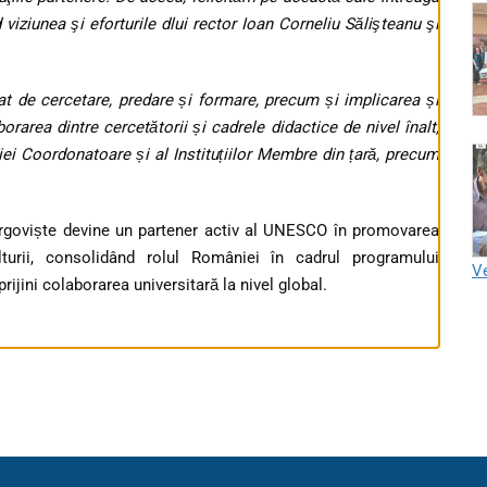
 viziunea şi eforturile dlui rector Ioan Corneliu Sălişteanu şi
t de cercetare, predare și formare, precum și implicarea și
rarea dintre cercetătorii și cadrele didactice de nivel înalt,
uției Coordonatoare și al Instituțiilor Membre din țară, precum
 Târgoviște devine un partener activ al UNESCO în promovarea
culturii, consolidând rolul României în cadrul programului
Ve
jini colaborarea universitară la nivel global.