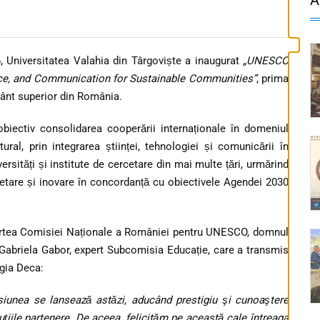
, Universitatea Valahia din Târgoviște a inaugurat
„UNESCO
ce, and Communication for Sustainable Communities”
, prima
ământ superior din România.
biectiv consolidarea cooperării internaționale în domeniul
ural, prin integrarea științei, tehnologiei și comunicării în
ersități și institute de cercetare din mai multe țări, urmărind
tare și inovare în concordanță cu obiectivele Agendei 2030
partea Comisiei Naționale a României pentru UNESCO, domnul
Gabriela Gabor, expert Subcomisia Educație, care a transmis
igia Deca:
siunea se lansează astăzi, aducând prestigiu şi cunoaştere
ituţiile partenere. De aceea, felicităm pe această cale întreaga