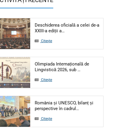
Deschiderea oficială a celei de-a
Articol: Deschiderea oficială a cele
XXIII-a ediții a…
Citește
Olimpiada Internațională de
Articol: Olimpiada Interna
Lingvistică 2026, sub …
Citește
România și UNESCO, bilanț și
Articol: România și UNESCO,
perspective în cadrul…
Citește