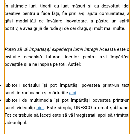
În ultimele luni, tinerii au luat măsuri și au dezvoltat idei
creative pentru a face față, fie prin a-și ajuta comunitatea, a
găsi modalități de învățare inovatoare, a păstra un spirit
pozitiv, a avea grijă de rude și de cei dragi, și mult mai multe.
Puteți să vă împartășiți experiența lumii intregi!
Aceasta este o
invitație deschisă tuturor tinerilor pentru a-și împărtăși
poveștile și a ne inspira pe toți. Astfel:
Iubitorii scrisului își pot împărtăși povestea printr-un text
scurt, introducându-și mărturiile
aici
.
Iubitorii de multimedia își pot împărtăși povestea printr-un
scurt videoclip
aici
. Este simplu, UNESCO a creat șabloane.
Tot ce trebuie să faceți este să vă înregistrați, apoi să trimiteți
videoclipul.