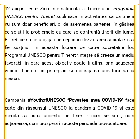
12 august este Ziua Internațională a Tineretului!
Programul
UNESCO pentru Tineret
subliniază în activitatea sa că tinerii
nu sunt doar beneficiari, ci de asemenea parteneri în găsirea
de soluții la problemele cu care se confruntă tinerii din lume.
Ei trebuie să fie angajați pe deplin în dezvoltarea socială și să
fie susținuți în această lucrare de către societățile lor.
Programul UNESCO pentru Tineret țintește să creeze un mediu
favorabil în care acest obiectiv poate fi atins, prin aducerea
vocilor tinerilor în prim-plan și încurajarea acestora să ia
măsuri.
Campania
#YouthofUNESCO ”Povestea mea COVID-19”
face
parte din răspunsul UNESCO la pandemia COVID-19 și este
menită să pună accentul pe tineri - cum se simt, cum
acționează, cum prosperă în aceste perioade provocatoare.