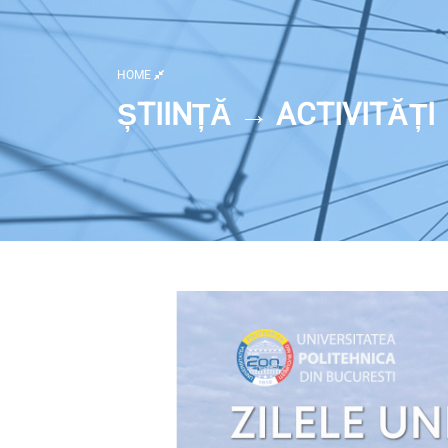
HOME
ȘTIINȚĂ → ACTIVITĂȚI