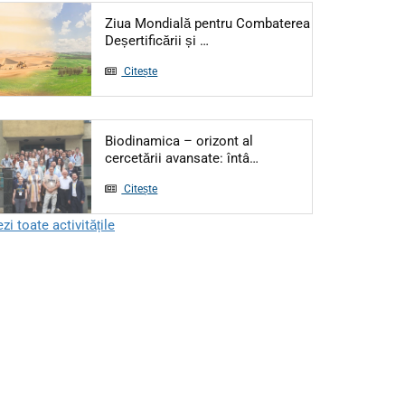
Ziua Mondială pentru Combaterea
Articol: Ziua Mondială pentru Co
Deșertificării și …
Citește
Biodinamica – orizont al
Articol: Biodinamica – or
cercetării avansate: întâ…
Citește
zi toate activitățile