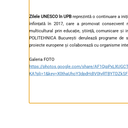
Zilele UNESCO în UPB
reprezintă o continuare a ini
înființată în 2017, care a promovat consecvent 
multicultural prin educație, știință, comunicare și i
POLITEHNICA București derulează programe de stud
proiecte europene și colaborează cu organisme inter
Galeria FOTO
https://photos.google.com/share/AF1QipPxLXU
KA?pli=1&key=X0thaUhoY3dpdHdIV0tyRTBYTDZkS