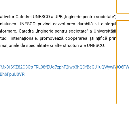
țiativelor Catedrei UNESCO a UPB „Inginerie pentru societate”,
misiunea UNESCO privind dezvoltarea durabilă și dialogul
nformare. Catedra „Inginerie pentru societate” a Universității
ii internaționale, promovează cooperarea științifică prin
naționale de specialitate și alte structuri ale UNESCO.
GCTMxDiS9Z82O3GttFRL08fEUq7zphF2iwb3hQOfBeGJ1uQWywIWO6FW
FBhbFpuU0VR