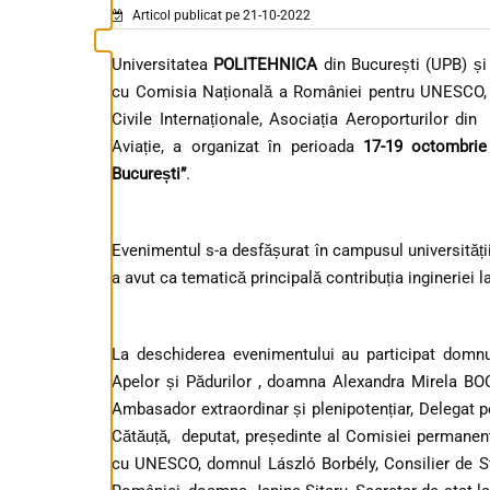
Articol publicat pe 21-10-2022
Universitatea
POLITEHNICA
din București (UPB) și 
cu Comisia Națională a României pentru UNESCO, Min
Civile Internaționale, Asociația Aeroporturilor d
Aviație, a organizat în perioada
17-19 octombrie
București”
.
Evenimentul s-a desfășurat în campusul universității,
a avut ca tematică principală contribuția ingineriei l
La deschiderea evenimentului au participat domnu
Apelor și Pădurilor , doamna Alexandra Mirela BO
Ambasador extraordinar și plenipotențiar, Delega
Cătăuță, deputat, președinte al Comisiei permanen
cu UNESCO, domnul László Borbély, Consilier de St