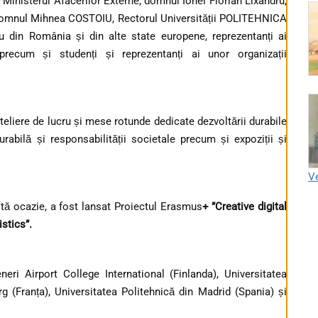
Ministerul Afacerilor Externe, domnul Ionel Florian Lixandru,
, domnul Mihnea COSTOIU, Rectorul Universității POLITEHNICA
iu din România și din alte state europene, reprezentanți ai
ecum și studenți și reprezentanți ai unor organizații
eliere de lucru și mese rotunde dedicate dezvoltării durabile
urabilă și responsabilității societale precum și expoziții și
Ve
tă ocazie, a fost lansat Proiectul Erasmus
+
”Creative digital
istics”.
ri Airport College International (Finlanda), Universitatea
g (Franța), Universitatea Politehnică din Madrid (Spania) și