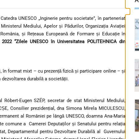
Catedra UNESCO „Inginerie pentru societate”, în parteneriat
isterul Mediului, Apelor și Pădurilor, Organizația Aviației
in România, și Rețeaua Europeană de Formare și Educație în
 2022 “Zilele UNESCO în Universitatea POLITEHNICA din
 în format mixt – cu prezență fizică și participare online – și
a dezvoltarea durabilă a societății.
l Róbert-Eugen SZÉP, secretar de stat Ministerul Mediului,
CȘE, Consilier prezidențial, dna Simona Mirela MICULESCU,
t permanent al României pe lângă UNESCO, doamna Ana-Maria
te comune a Camerei Deputaților și Senatului pentru relația
at, Departamentul pentru Dezvoltare Durabilă al Guvernului