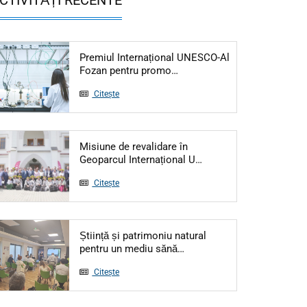
Premiul Internațional UNESCO-Al
Articol: Premiul Internațio
Fozan pentru promo…
Citește
Misiune de revalidare în
Articol: Misiune de re
Geoparcul Internațional U…
Citește
Știință și patrimoniu natural
Articol: Știință și patrimo
pentru un mediu sănă…
Citește