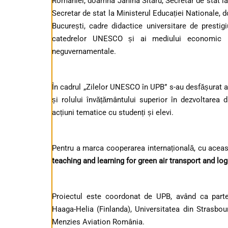
României, doamna Janina Sitaru, Secretar de stat la 
Secretar de stat la Ministerul Educației Nationale
București, cadre didactice universitare de prestig
catedrelor UNESCO și ai mediului economic pr
neguvernamentale.
În cadrul „Zilelor UNESCO în UPB” s-au desfășurat at
și rolului învățământului superior în dezvoltarea d
acțiuni tematice cu studenți și elevi.
Pentru a marca cooperarea internațională, cu aceas
teaching and learning for green air transport and log
Proiectul este coordonat de UPB, având ca partene
Haaga-Helia (Finlanda), Universitatea din Strasbour
Menzies Aviation România.