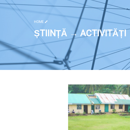
HOME
ȘTIINȚĂ → ACTIVITĂȚI