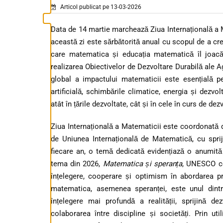
Articol publicat pe 13-03-2026
Data de 14 martie marchează Ziua Internațională a
această zi este sărbătorită anual cu scopul de a cre
care matematica și educația matematică îl joacă î
realizarea Obiectivelor de Dezvoltare Durabilă ale A
global a impactului matematicii este esențială p
artificială, schimbările climatice, energia și dezvol
atât în țările dezvoltate, cât și în cele în curs de dez
Ziua Internațională a Matematicii este coordonată
de Uniunea Internațională de Matematică, cu spriji
fiecare an, o temă dedicată evidențiază o anumită
tema din 2026,
Matematica și speranța
, UNESCO ce
înțelegere, cooperare și optimism în abordarea p
matematica, asemenea speranței, este unul dintr
înțelegere mai profundă a realității, sprijină d
colaborarea între discipline și societăți. Prin ut