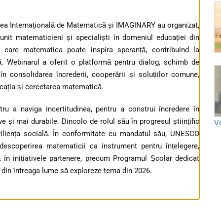
ea Internațională de Matematică și IMAGINARY au organizat,
unit matematicieni și specialiști în domeniul educației din
 care matematica poate inspira speranță, contribuind la
lă. Webinarul a oferit o platformă pentru dialog, schimb de
în consolidarea încrederii, cooperării și soluțiilor comune,
ucația și cercetarea matematică.
u a naviga incertitudinea, pentru a construi încredere în
e și mai durabile. Dincolo de rolul său în progresul științific
Ve
eziliența socială. În conformitate cu mandatul său, UNESCO
n descoperirea matematicii ca instrument pentru înțelegere,
 în inițiativele partenere, precum Programul Școlar dedicat
le din întreaga lume să exploreze tema din 2026.