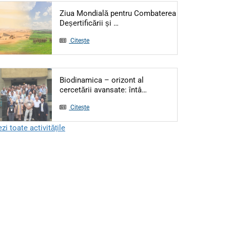
Ziua Mondială pentru Combaterea
Articol: Ziua Mondială pentru Co
Deșertificării și …
Citește
Biodinamica – orizont al
Articol: Biodinamica – or
cercetării avansate: întâ…
Citește
zi toate activitățile