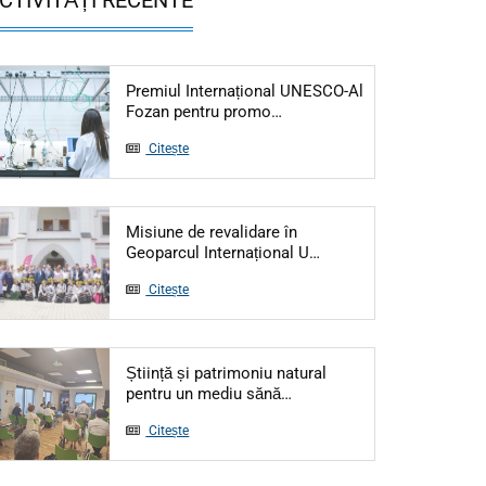
Premiul Internațional UNESCO-Al
Articol: Premiul Internațio
Fozan pentru promo…
Citește
Misiune de revalidare în
Articol: Misiune de re
Geoparcul Internațional U…
Citește
Știință și patrimoniu natural
Articol: Știință și patrimo
pentru un mediu sănă…
Citește