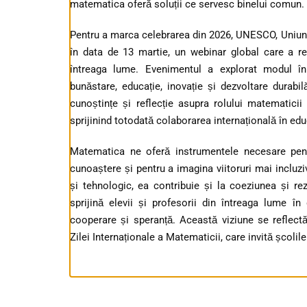
matematica oferă soluții ce servesc binelui comun.
Pentru a marca celebrarea din 2026, UNESCO, Uniun
în data de 13 martie, un webinar global care a re
întreaga lume. Evenimentul a explorat modul în
bunăstare, educație, inovație și dezvoltare durabi
cunoștințe și reflecție asupra rolului matematicii 
sprijinind totodată colaborarea internațională în ed
Matematica ne oferă instrumentele necesare pentr
cunoaștere și pentru a imagina viitoruri mai incluziv
și tehnologic, ea contribuie și la coeziunea și r
sprijină elevii și profesorii din întreaga lume î
cooperare și speranță. Această viziune se reflectă
Zilei Internaționale a Matematicii, care invită școli