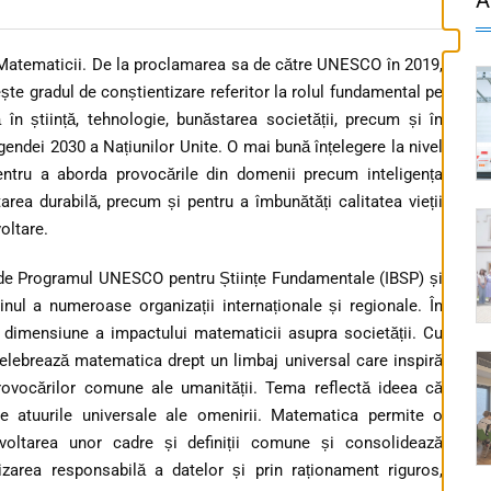
 Matematicii. De la proclamarea sa de către UNESCO în 2019,
ște gradul de conștientizare referitor la rolul fundamental pe
n știință, tehnologie, bunăstarea societății, precum și în
gendei 2030 a Națiunilor Unite. O mai bună înțelegere la nivel
entru a aborda provocările din domenii precum inteligența
tarea durabilă, precum și pentru a îmbunătăți calitatea vieții
voltare.
 de Programul UNESCO pentru Științe Fundamentale (IBSP) și
nul a numeroase organizații internaționale și regionale. În
 dimensiune a impactului matematicii asupra societății. Cu
lebrează matematica drept un limbaj universal care inspiră
rovocărilor comune ale umanității. Tema reflectă ideea că
e atuurile universale ale omenirii. Matematica permite o
ezvoltarea unor cadre și definiții comune și consolidează
ilizarea responsabilă a datelor și prin raționament riguros,