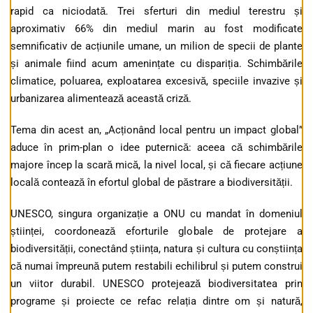
rapid ca niciodată. Trei sferturi din mediul terestru și
aproximativ 66% din mediul marin au fost modificate
semnificativ de acțiunile umane, un milion de specii de plante
și animale fiind acum amenințate cu dispariția. Schimbările
climatice, poluarea, exploatarea excesivă, speciile invazive și
urbanizarea alimentează această criză.
Tema din acest an, „Acționând local pentru un impact global”
aduce în prim-plan o idee puternică: aceea că schimbările
majore încep la scară mică, la nivel local, și că fiecare acțiune
locală contează în efortul global de păstrare a biodiversității.
UNESCO, singura organizație a ONU cu mandat în domeniul
științei, coordonează eforturile globale de protejare a
biodiversității, conectând știința, natura și cultura cu conștiința
că numai împreună putem restabili echilibrul și putem construi
un viitor durabil. UNESCO protejează biodiversitatea prin
programe și proiecte ce refac relația dintre om și natură,