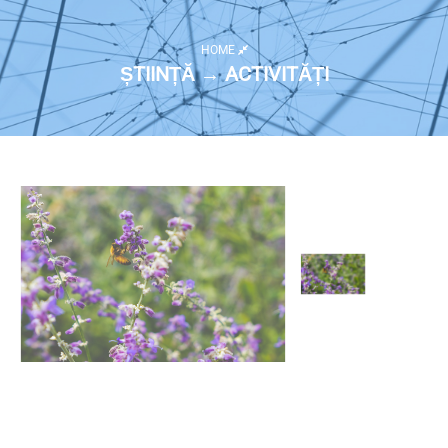
HOME
ȘTIINȚĂ → ACTIVITĂȚI