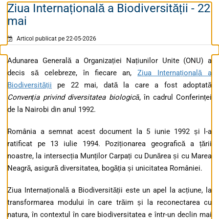
Ziua Internațională a Biodiversității - 22
mai
Articol publicat pe 22-05-2026
Adunarea Generală a Organizației Națiunilor Unite (ONU) a
decis să celebreze, în fiecare an,
Ziua Internațională a
Biodiversității
pe 22 mai, dată la care a fost adoptată
Convenția privind diversitatea biologică
, în cadrul Conferinței
de la Nairobi din anul 1992.
România a semnat acest document la 5 iunie 1992 și l-a
ratificat pe 13 iulie 1994. Poziționarea geografică a țării
noastre, la intersecția Munților Carpați cu Dunărea și cu Marea
Neagră, asigură diversitatea, bogăția și unicitatea României.
Ziua Internațională a Biodiversității este un apel la acțiune, la
transformarea modului în care trăim și la reconectarea cu
natura, în contextul în care biodiversitatea e într-un declin mai