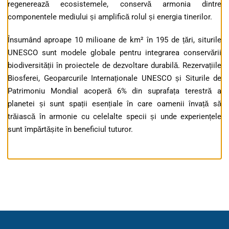
regenerează ecosistemele, conservă armonia dintre
componentele mediului și amplifică rolul și energia tinerilor.
Însumând aproape 10 milioane de km² în 195 de țări, siturile
UNESCO sunt modele globale pentru integrarea conservării
biodiversității în proiectele de dezvoltare durabilă. Rezervațiile
Biosferei, Geoparcurile Internaționale UNESCO și Siturile de
Patrimoniu Mondial acoperă 6% din suprafața terestră a
planetei și sunt spații esențiale în care oamenii învață să
trăiască în armonie cu celelalte specii și unde experiențele
sunt împărtășite în beneficiul tuturor.