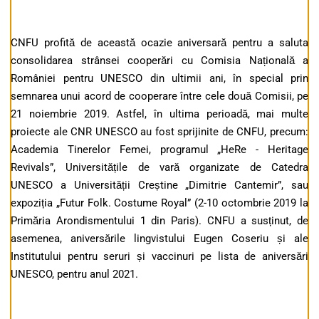
CNFU profită de această ocazie aniversară pentru a saluta
consolidarea strânsei cooperări cu Comisia Națională a
României pentru UNESCO din ultimii ani, în special prin
semnarea unui acord de cooperare între cele două Comisii, pe
21 noiembrie 2019. Astfel, în ultima perioadă, mai multe
proiecte ale CNR UNESCO au fost sprijinite de CNFU, precum:
Academia Tinerelor Femei, programul „HeRe - Heritage
Revivals”, Universitățile de vară organizate de Catedra
UNESCO a Universității Creștine „Dimitrie Cantemir”, sau
expoziția „Futur Folk. Costume Royal” (2-10 octombrie 2019 la
Primăria Arondismentului 1 din Paris). CNFU a susținut, de
asemenea, aniversările lingvistului Eugen Coseriu și ale
Institutului pentru seruri și vaccinuri pe lista de aniversări
UNESCO, pentru anul 2021.