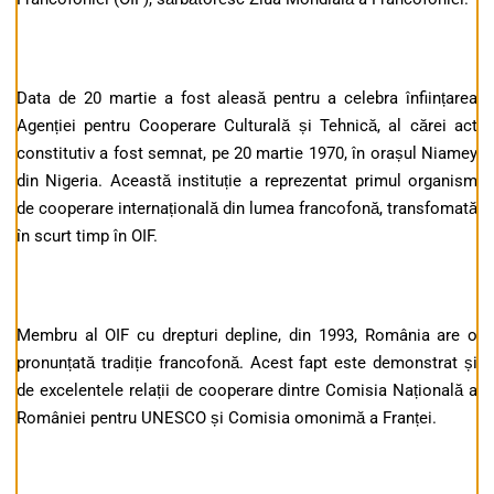
Data de 20 martie a fost aleasă pentru a celebra înființarea
Agenției pentru Cooperare Culturală și Tehnică, al cărei act
constitutiv a fost semnat, pe 20 martie 1970, în orașul Niamey
din Nigeria. Această instituție a reprezentat primul organism
de cooperare internațională din lumea francofonă, transfomată
în scurt timp în OIF.
Membru al OIF cu drepturi depline, din 1993, România are o
pronunțată tradiție francofonă. Acest fapt este demonstrat și
de excelentele relații de cooperare dintre Comisia Națională a
României pentru UNESCO și Comisia omonimă a Franței.