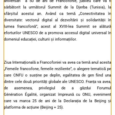
aniversări a 50 de ani de Francofonie, jubileu care va fi
sărbătorit la următorul Summit de la Djerba (Tunisia), la
sfârșitul acestui an. Având ca temă „Conectivitatea în
diversitate: vectorul digital al dezvoltării și solidarității în
lumea francofonă”, acest al XVIII-lea Summit se alătură
eforturilor UNESCO de a promova accesul digital universal în
domeniul educației, culturii și informațiilor.
Ziua Internațională a Francofoniei va avea ca temă anul acesta
„Femeile francofone, femeile reziliente”, o alegere tematică pe
care CNFU o susține pe deplin, egalitatea de gen fiind una
dintre cele două priorități globale ale UNESCO. Franța va avea,
de asemenea, privilegiul de a găzdui Forumul
Génération Égalité, organizat împreună cu ONU, eveniment
care va marca 25 de ani de la Declarația de la Beijing și
platforma de acțiune (Beijing + 25).