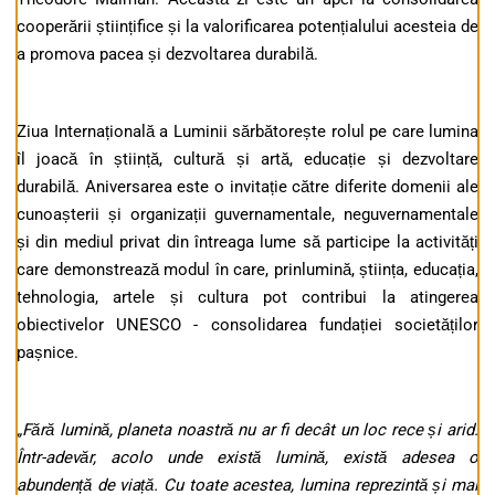
cooperării științifice și la valorificarea potențialului acesteia de
a promova pacea și dezvoltarea durabilă.
Ziua Internațională a Luminii sărbătorește rolul pe care lumina
îl joacă în știință, cultură și artă, educație și dezvoltare
durabilă. Aniversarea este o invitație către diferite domenii ale
cunoașterii și organizații guvernamentale, neguvernamentale
și din mediul privat din întreaga lume să participe la activități
care demonstrează modul în care, prinlumină, știința, educația,
tehnologia, artele și cultura pot contribui la atingerea
obiectivelor UNESCO - consolidarea fundației societăților
pașnice.
„Fără lumină, planeta noastră nu ar fi decât un loc rece și arid.
Într-adevăr, acolo unde există lumină, există adesea o
abundență de viață. Cu toate acestea, lumina reprezintă și mai