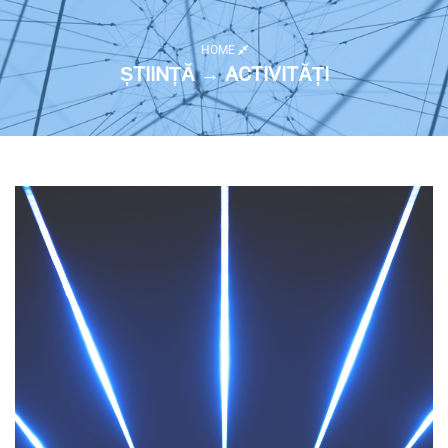
HOME
ȘTIINȚĂ → ACTIVITĂȚI