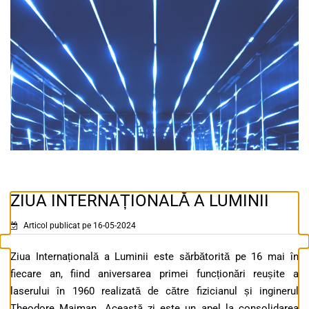
ZIUA INTERNAȚIONALĂ A LUMINII
Articol publicat pe 16-05-2024
Ziua Internațională a Luminii este sărbătorită pe 16 mai în
fiecare an, fiind aniversarea primei funcționări reușite a
laserului în 1960 realizată de către fizicianul și inginerul
Theodore Maiman. Această zi este un apel la consolidarea