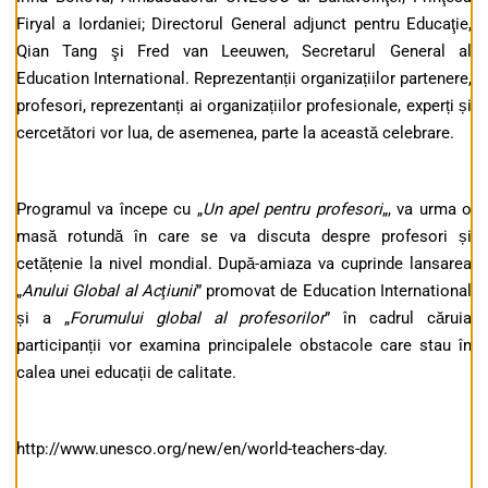
Firyal a Iordaniei; Directorul General adjunct pentru Educaţie,
Qian Tang şi Fred van Leeuwen, Secretarul General al
Education International. Reprezentanții organizațiilor partenere,
profesori, reprezentanți ai organizațiilor profesionale, experți și
cercetători vor lua, de asemenea, parte la această celebrare.
Programul va începe cu „
Un apel pentru profesori
„, va urma o
masă rotundă în care se va discuta despre profesori și
cetățenie la nivel mondial. După-amiaza va cuprinde lansarea
„
Anului Global al Acţiunii
” promovat de Education International
și a „
Forumului global al profesorilor
” în cadrul căruia
participanții vor examina principalele obstacole care stau în
calea unei educații de calitate.
http://www.unesco.org/new/en/world-teachers-day.