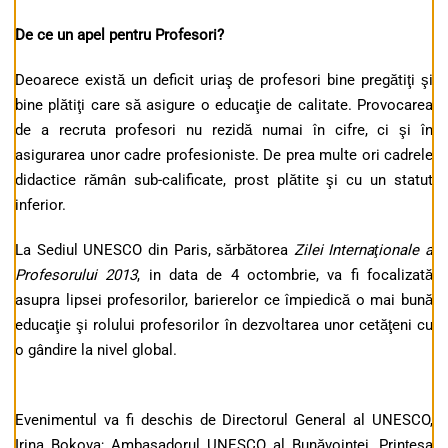
De ce un apel pentru Profesori?
Deoarece există un deficit uriaş de profesori bine pregătiţi şi
bine plătiţi care să asigure o educaţie de calitate. Provocarea
de a recruta profesori nu rezidă numai în cifre, ci şi în
asigurarea unor cadre profesioniste. De prea multe ori cadrele
didactice rămân sub-calificate, prost plătite şi cu un statut
inferior.
La Sediul UNESCO din Paris, sărbătorea
Zilei Internaţionale a
Profesorului 2013
, in data de 4 octombrie, va fi focalizată
asupra lipsei profesorilor, barierelor ce împiedică o mai bună
educaţie şi rolului profesorilor în dezvoltarea unor cetăţeni cu
o gândire la nivel global.
Evenimentul va fi deschis de Directorul General al UNESCO,
Irina Bokova; Ambasadorul UNESCO al Bunăvoinţei, Prinţesa