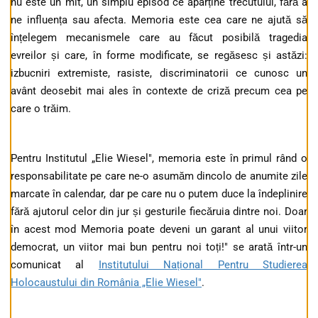
nu este un mit, un simplu episod ce aparține trecutului, fără a
ne influența sau afecta. Memoria este cea care ne ajută să
înțelegem mecanismele care au făcut posibilă tragedia
evreilor și care, în forme modificate, se regăsesc și astăzi:
izbucniri extremiste, rasiste, discriminatorii ce cunosc un
avânt deosebit mai ales în contexte de criză precum cea pe
care o trăim.
Pentru Institutul „Elie Wiesel", memoria este în primul rând o
responsabilitate pe care ne-o asumăm dincolo de anumite zile
marcate în calendar, dar pe care nu o putem duce la îndeplinire
fără ajutorul celor din jur și gesturile fiecăruia dintre noi. Doar
în acest mod Memoria poate deveni un garant al unui viitor
democrat, un viitor mai bun pentru noi toți!" se arată într-un
comunicat al
Institutului Național Pentru Studierea
Holocaustului din România „Elie Wiesel"
.