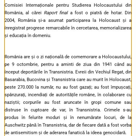
Comisiei Internaționale pentru Studierea Holocaustului din
România, al cărei
Raport final
a fost o piatră de hotar. Din
2004, România și-a asumat participarea la Holocaust și a
înregistrat progrese remarcabile în cercetarea, memorializarea
și educația în domeniu.
România are și o zi națională de comemorare a Holocaustului,
pe 9 octombrie, pentru a aminti de ziua din 1941 când au
început deportările în Transnistria. Evreii din Vechiul Regat, din
Basarabia, Bucovina și Transnistria care au murit în Holocaust,
peste 270.000 la număr, nu au fost gazați; au fost împușcați,
spânzurați, incendiați de autoritățile române, în colaborare cu
naziștii; corpurile au fost aruncate în gropi comune sau
distruse în cuptoare de var, în Transnistria. Crimele s-au
produs în felurite moduri și în nenumărate locuri, de la
Auschwitz până în Transnistria, dar de fiecare dată a fost vorba
de antisemitism și de aderarea fanatică la ideea genocidară.