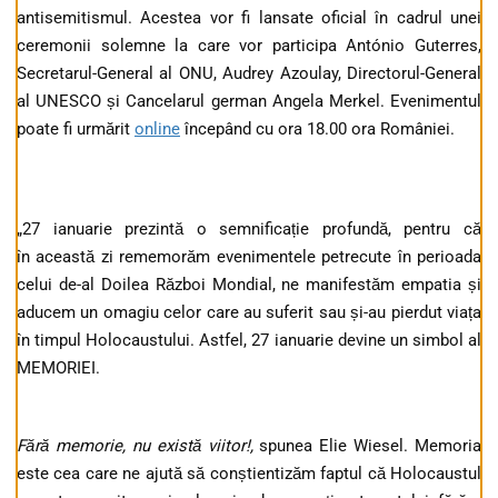
antisemitismul. Acestea vor fi lansate oficial în cadrul unei
ceremonii solemne la care vor participa António Guterres,
Secretarul-General al ONU, Audrey Azoulay, Directorul-General
al UNESCO și Cancelarul german Angela Merkel. Evenimentul
poate fi urmărit
online
începând cu ora 18.00 ora României.
„27 ianuarie prezintă o semnificație profundă, pentru că
în această zi rememorăm evenimentele petrecute în perioada
celui de-al Doilea Război Mondial, ne manifestăm empatia și
aducem un omagiu celor care au suferit sau și-au pierdut viața
în timpul Holocaustului. Astfel, 27 ianuarie devine un simbol al
MEMORIEI.
Fără memorie, nu există viitor!,
spunea Elie Wiesel. Memoria
este cea care ne ajută să conștientizăm faptul că Holocaustul