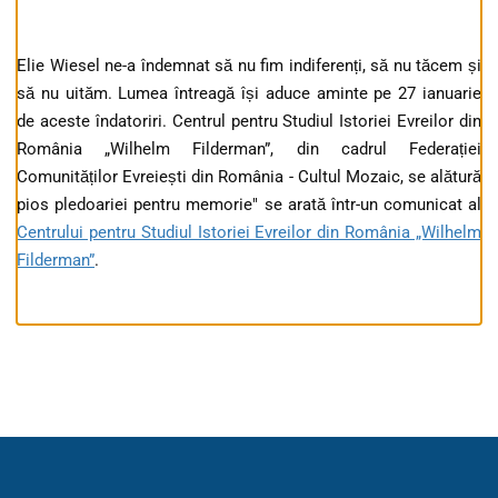
Elie Wiesel ne-a îndemnat să nu fim indiferenți, să nu tăcem și
să nu uităm. Lumea întreagă își aduce aminte pe 27 ianuarie
de aceste îndatoriri. Centrul pentru Studiul Istoriei Evreilor din
România „Wilhelm Filderman”, din cadrul Federației
Comunităților Evreiești din România - Cultul Mozaic, se alătură
pios pledoariei pentru memorie" se arată într-un comunicat al
Centrului pentru Studiul Istoriei Evreilor din România „Wilhelm
Filderman”
.