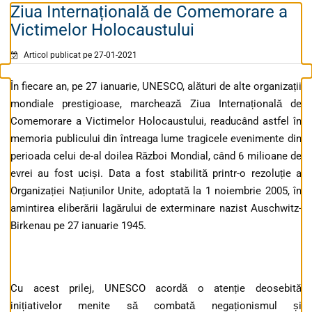
Ziua Internațională de Comemorare a
Victimelor Holocaustului
Articol publicat pe 27-01-2021
În fiecare an, pe 27 ianuarie, UNESCO, alături de alte organizații
mondiale prestigioase, marchează Ziua Internațională de
Comemorare a Victimelor Holocaustului, readucând astfel în
memoria publicului din întreaga lume tragicele evenimente din
perioada celui de-al doilea Război Mondial, când 6 milioane de
evrei au fost uciși. Data a fost stabilită printr-o rezoluție a
Organizației Națiunilor Unite, adoptată la 1 noiembrie 2005, în
amintirea eliberării lagărului de exterminare nazist Auschwitz-
Birkenau pe 27 ianuarie 1945.
Cu acest prilej, UNESCO acordă o atenție deosebită
inițiativelor menite să combată negaționismul și