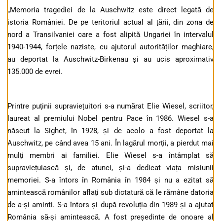
„Memoria tragediei de la Auschwitz este direct legată de
istoria României. De pe teritoriul actual al țării, din zona de
nord a Transilvaniei care a fost alipită Ungariei în intervalul
1940-1944, forțele naziste, cu ajutorul autorităților maghiare,
au deportat la Auschwitz-Birkenau și au ucis aproximativ
135.000 de evrei.
Printre puținii supraviețuitori s-a numărat Elie Wiesel, scriitor,
laureat al premiului Nobel pentru Pace în 1986. Wiesel s-a
născut la Sighet, în 1928, și de acolo a fost deportat la
Auschwitz, pe când avea 15 ani. În lagărul morții, a pierdut mai
mulți membri ai familiei. Elie Wiesel s-a întâmplat să
supraviețuiască și, de atunci, și-a dedicat viața misiunii
memoriei. S-a întors în România în 1984 și nu a ezitat să
amintească românilor aflați sub dictatură că le rămâne datoria
de a-și aminti. S-a întors și după revoluția din 1989 și a ajutat
România să-și amintească. A fost președinte de onoare al