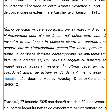
Comemorare a Victimelor Holocaustului. Această dată
aniversează eliberarea de către Armata Sovietică a lagărului
de concentrare și exterminare Auschwitz-Birkenau, în 1945.
“Într-o perioadă în care supraviețuitorii și martorii direcți ai
Holocaustului sunt din ce în ce mai puțini, este vital să
investim în continuare în educație pentru a transmite mai
departe istoria Holocaustului, generațiilor tinere, precum și
pentru a combate formele contemporane de antisemitism.
Încă de la crearea sa, UNESCO s-a angajat cu hotărâre să
îndeplinească această misiune. În ultimii zece ani, am
coordonat astfel de acțiuni în 85 de țări
” menționează în
mesajul
său doamna Audrey Azoulay, Director-General al
UNESCO.
Totodată, 27 ianuarie 2025 marchează cea de-a 80-a aniversare
a eliberării lagărului nazist de concentrare și exterminare de la