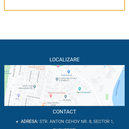
LOCALIZARE
CONTACT
ADRESA:
STR. ANTON CEHOV NR. 8, SECTOR 1,