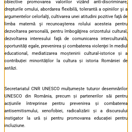
obiective promovarea valorilor vizând anti-discriminare,
drepturile omului, abordarea flexibilă, tolerantă a opiniilor şi a
argumentelor celorlalţi, cultivarea unei atitudini pozitive faţă de
limba maternă şi recunoaşterea rolului acesteia pentru
dezvoltarea personală, pentru îmbogăţirea orizontului cultural,
dezvoltarea interesului faţă de comunicarea interculturală,
oportunități egale, prevenirea şi combaterea violenţei în mediul
educational, mediatizarea moștenirii cultural-istorice și a
contribuției minorităților la cultura și istoria României de
astăzi.
Secretariatul CNR UNESCO mulțumește tuturor desemnărilor
UNESCO din România, precum și partenerilor săi pentru
acțiunile întreprinse pentru prevenirea și combaterea
antisemitismului, xenofobiei, radicalizării și a discursului
instigator la ură și pentru promovarea educației pentru
incluziune.