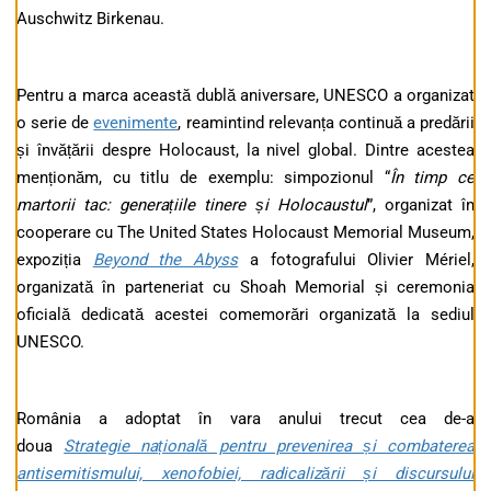
Auschwitz Birkenau.
Pentru a marca această dublă aniversare, UNESCO a organizat
o serie de
evenimente
, reamintind relevanța continuă a predării
și învățării despre Holocaust, la nivel global. Dintre acestea
menționăm, cu titlu de exemplu: simpozionul “
În timp ce
martorii tac: generațiile tinere și Holocaustul
”, organizat în
cooperare cu The United States Holocaust Memorial Museum,
expoziția
Beyond the Abyss
a fotografului Olivier Mériel,
organizată în parteneriat cu Shoah Memorial și ceremonia
oficială dedicată acestei comemorări organizată la sediul
UNESCO.
România a adoptat în vara anului trecut cea de-a
doua
Strategie națională pentru prevenirea și combaterea
antisemitismului, xenofobiei, radicalizării și discursului