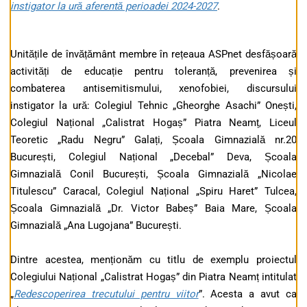
instigator la ură aferentă perioadei 2024-2027
.
Unitățile de învățământ membre în rețeaua ASPnet desfășoară
activități de educație pentru toleranță, prevenirea și
combaterea antisemitismului, xenofobiei, discursului
instigator la ură: Colegiul Tehnic „Gheorghe Asachi” Onești,
Colegiul Național „Calistrat Hogaș” Piatra Neamț, Liceul
Teoretic „Radu Negru” Galați, Școala Gimnazială nr.20
București, Colegiul Național „Decebal” Deva, Școala
Gimnazială Conil București, Școala Gimnazială „Nicolae
Titulescu” Caracal, Colegiul Național „Spiru Haret” Tulcea,
Școala Gimnazială „Dr. Victor Babeș” Baia Mare, Școala
Gimnazială „Ana Lugojana” București.
Dintre acestea, menționăm cu titlu de exemplu proiectul
Colegiului Național „Calistrat Hogaș” din Piatra Neamț intitulat
„
Redescoperirea trecutului pentru viitor
”. Acesta a avut ca